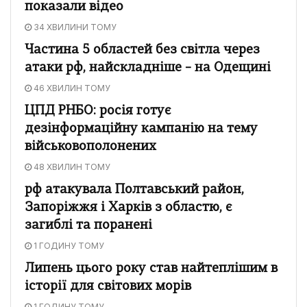
показали відео
34 ХВИЛИНИ ТОМУ
Частина 5 областей без світла через
атаки рф, найскладніше – на Одещині
46 ХВИЛИН ТОМУ
ЦПД РНБО: росія готує
дезінформаційну кампанію на тему
військовополонених
48 ХВИЛИН ТОМУ
рф атакувала Полтавський район,
Запоріжжя і Харків з областю, є
загиблі та поранені
1 ГОДИНУ ТОМУ
Липень цього року став найтеплішим в
історії для світових морів
1 ГОДИНУ ТОМУ