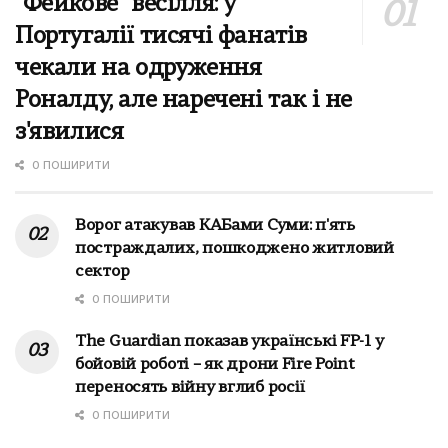
"Фейкове" весілля: у
Португалії тисячі фанатів
чекали на одруження
Роналду, але наречені так і не
з'явилися
0 ПОШИРИТИ
Ворог атакував КАБами Суми: п'ять
постраждалих, пошкоджено житловий
сектор
0 ПОШИРИТИ
The Guardian показав українські FP-1 у
бойовій роботі – як дрони Fire Point
переносять війну вглиб росії
0 ПОШИРИТИ