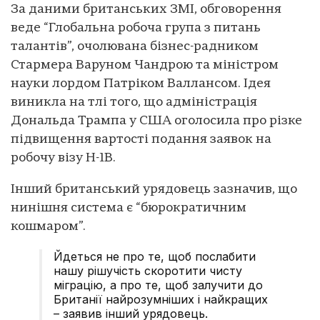
За даними британських ЗМІ, обговорення
веде “Глобальна робоча група з питань
талантів”, очолювана бізнес-радником
Стармера Варуном Чандрою та міністром
науки лордом Патріком Валлансом. Ідея
виникла на тлі того, що адміністрація
Дональда Трампа у США оголосила про різке
підвищення вартості подання заявок на
робочу візу H-1B.
Інший британський урядовець зазначив, що
нинішня система є “бюрократичним
кошмаром”.
Йдеться не про те, щоб послабити
нашу рішучість скоротити чисту
міграцію, а про те, щоб залучити до
Британії найрозумніших і найкращих
– заявив інший урядовець.