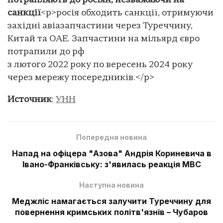
потрапляють до росіян, незважаючи на
санкції
<p>росія обходить санкції, отримуючи
західні авіазапчастини через Туреччину,
Китай та ОАЕ. Запчастини на мільярд євро
потрапили до рф
з лютого 2022 року по вересень 2024 року
через мережу посередників.</p>
Источник
:
УНН
Попередня новина
Напад на офіцера "Азова" Андрія Кориневича в
Івано-Франківську: з'явилась реакція МВС
Наступна новина
Меджліс намагається залучити Туреччину для
повернення кримських політв'язнів – Чубаров