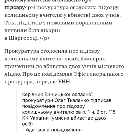
річному вчителю оголошено про
підозру
<p>Прокуратура оголосила підозру
колишньому вчителю у вбивстві двох учнів.
Тіла підлітків з ножовими пораненнями
виявили біля лікарні
в Шаргороді.</p>
Прокуратура оголосила про підозру
колишньому вчителю, який, ймовірно,
причетний до вбивства двох учнів місцевого
ліцею. Про це повідомляє Офіс генерального
прокурора, передає
УНН
.
Керівник Вінницької обласної
прокуратури Олег Ткаленко підписав
повідомлення про підозру
колишньому вчителю за п. 1 ч. 2 ст. 115
КК України (умисне вбивство двох
осіб)
– йдеться в повідомленні.