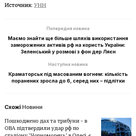
Источник
:
УНН
Попередня новина
Маємо знайти ще більше шляхів використання
заморожених активів рф на користь України:
Зеленський у розмові з фон дер Ляєн
Наступна новина
Краматорськ під масованим вогнем: кількість
поранених зросла до 6, серед них – підлітки
Схожі
Новини
Пошкоджено дах та трибуни – в
ОВА підтвердили удар рф по
стадіону "Чорноморець" в Одесі, є