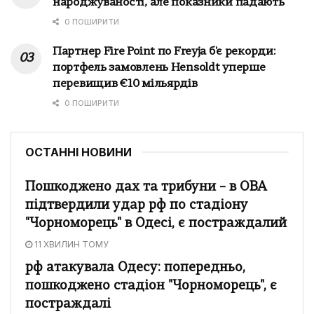
народжуваності, але показники падають
0 ПОШИРИТИ
Партнер Fire Point по Freyja б'є рекорди:
портфель замовлень Hensoldt уперше
перевищив €10 мільярдів
0 ПОШИРИТИ
ОСТАННІ НОВИНИ
Пошкоджено дах та трибуни – в ОВА
підтвердили удар рф по стадіону
"Чорноморець" в Одесі, є постраждалий
11 ХВИЛИН ТОМУ
рф атакувала Одесу: попередньо,
пошкоджено стадіон "Чорноморець", є
постраждалі