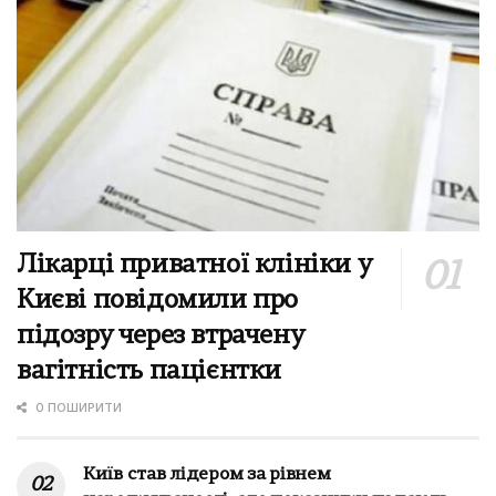
Лікарці приватної клініки у
Києві повідомили про
підозру через втрачену
вагітність пацієнтки
0 ПОШИРИТИ
Київ став лідером за рівнем