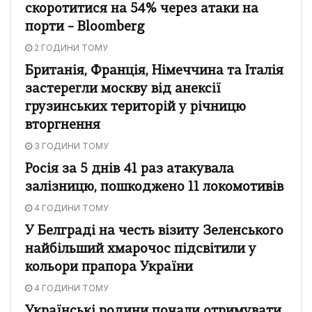
скоротитися на 54% через атаки на
порти – Bloomberg
2 ГОДИНИ ТОМУ
Британія, Франція, Німеччина та Італія
застерегли москву від анексії
грузинських територій у річницю
вторгнення
3 ГОДИНИ ТОМУ
Росія за 5 днів 41 раз атакувала
залізницю, пошкоджено 11 локомотивів
4 ГОДИНИ ТОМУ
У Белграді на честь візиту Зеленського
найбільший хмарочос підсвітили у
кольори прапора України
4 ГОДИНИ ТОМУ
Українські родини почали отримувати