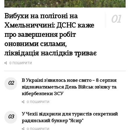
Вибухи на полігоні на
Хмельниччині: ДСНС каже
про завершення робіт
оновними силами,
ліквідація наслідків триває
0 ПОШИРИТИ
В Україні з'явилось нове свято – 8 серпня
відзначатиметься День Військ зв'язку та
кібербезпеки ЗСУ
0 ПОШИРИТИ
У Чехії відкрили для туристів секретний
радянський бункер "Ясир"
0 ПОШИРИТИ