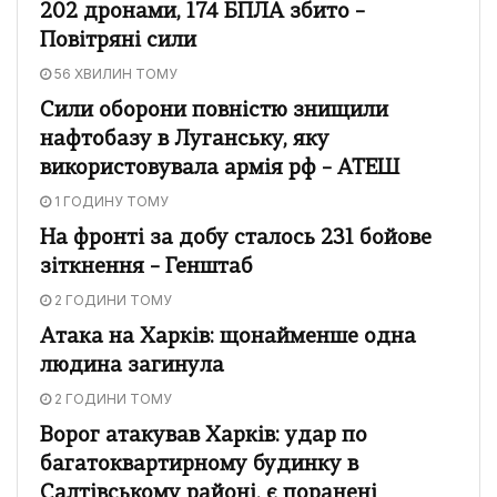
202 дронами, 174 БПЛА збито –
Повітряні сили
56 ХВИЛИН ТОМУ
Сили оборони повністю знищили
нафтобазу в Луганську, яку
використовувала армія рф – АТЕШ
1 ГОДИНУ ТОМУ
На фронті за добу сталось 231 бойове
зіткнення – Генштаб
2 ГОДИНИ ТОМУ
Атака на Харків: щонайменше одна
людина загинула
2 ГОДИНИ ТОМУ
Ворог атакував Харків: удар по
багатоквартирному будинку в
Салтівському районі, є поранені