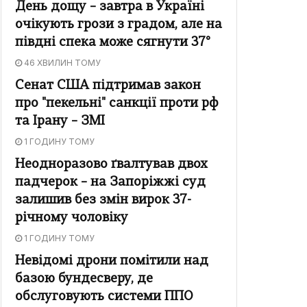
День дощу – завтра в Україні
очікують грози з градом, але на
півдні спека може сягнути 37°
46 ХВИЛИН ТОМУ
Сенат США підтримав закон
про "пекельні" санкції проти рф
та Ірану – ЗМІ
1 ГОДИНУ ТОМУ
Неодноразово ґвалтував двох
падчерок – на Запоріжжі суд
залишив без змін вирок 37-
річному чоловіку
1 ГОДИНУ ТОМУ
Невідомі дрони помітили над
базою бундесверу, де
обслуговують системи ППО