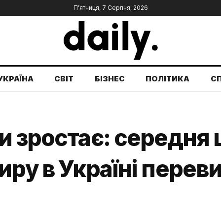
П’ятниця, 7 Серпня, 2026
УКРАЇНА
СВІТ
БІЗНЕС
ПОЛІТИКА
С
 зростає: середня ц
иру в Україні перев