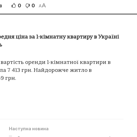
A
0
0
В
A
редня ціна за 1-кімнатну квартиру в Україні
ь
 вартість оренди 1-кімнатної квартири в
ала 7 413 грн. Найдорожче житло в
69 грн.
Наступна новина