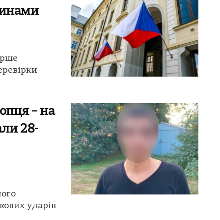
винами
ерше
еревірки
опця – на
ли 28-
ного
ожових ударів