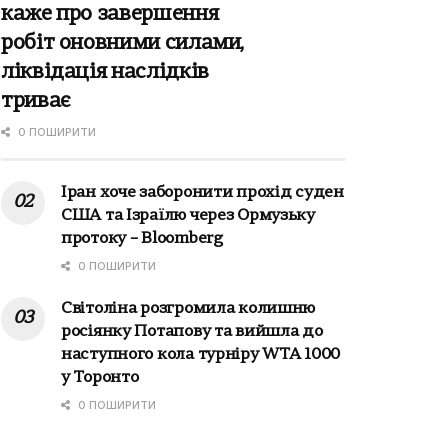
каже про завершення
робіт оновними силами,
ліквідація наслідків
триває
0 ПОШИРИТИ
Іран хоче заборонити прохід суден
США та Ізраїлю через Ормузьку
протоку – Bloomberg
0 ПОШИРИТИ
Світоліна розгромила колишню
росіянку Потапову та вийшла до
наступного кола турніру WTA 1000
у Торонто
0 ПОШИРИТИ