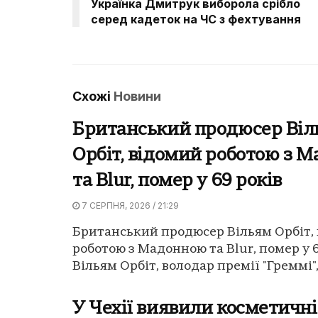
Українка Дмитрук виборола срібло
серед кадеток на ЧС з фехтування
Схожі
Новини
Британський продюсер Віл
Орбіт, відомий роботою з 
та Blur, помер у 69 років
7 СЕРПНЯ, 2026 / 21:29
Британський продюсер Вільям Орбіт,
роботою з Мадонною та Blur, помер у 6
Вільям Орбіт, володар премії "Греммі",
У Чехії виявили косметичні