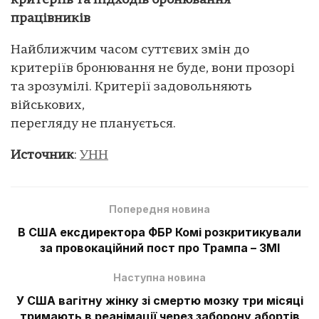
критеріїв та підходів бронювання
працівників
Найближчим часом суттєвих змін до
критеріїв бронювання не буде, вони прозорі
та зрозумілі. Критерії задовольняють
військових,
перегляду не планується.
Источник
:
УНН
Попередня новина
В США ексдиректора ФБР Комі розкритикували
за провокаційний пост про Трампа – ЗМІ
Наступна новина
У США вагітну жінку зі смертю мозку три місяці
тримають в реанімації через заборону абортів