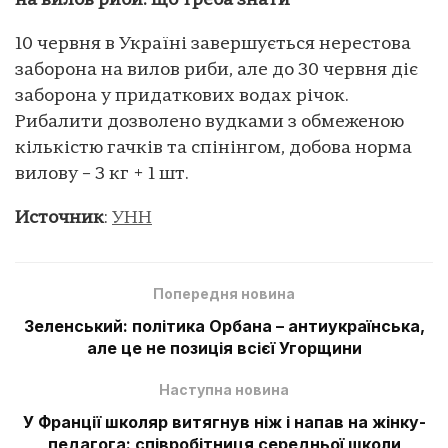
на вилов риби: що треба знати
10 червня в Україні завершується нерестова
заборона на вилов риби, але до 30 червня діє
заборона у придаткових водах річок.
Рибалити дозволено вудками з обмеженою
кількістю гачків та спінінгом, добова норма
вилову – 3 кг + 1 шт.
Источник
:
УНН
Попередня новина
Зеленський: політика Орбана – антиукраїнська,
але це не позиція всієї Угорщини
Наступна новина
У Франції школяр витягнув ніж і напав на жінку-
педагога: співробітниця середньої школи