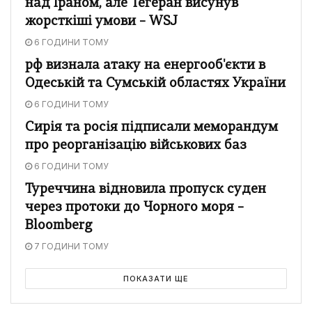
над Іраном, але Тегеран висунув
жорсткіші умови – WSJ
6 ГОДИНИ ТОМУ
рф визнала атаку на енергооб'єкти в
Одеській та Сумській областях України
6 ГОДИНИ ТОМУ
Сирія та росія підписали меморандум
про реорганізацію військових баз
6 ГОДИНИ ТОМУ
Туреччина відновила пропуск суден
через протоки до Чорного моря –
Bloomberg
7 ГОДИНИ ТОМУ
ПОКАЗАТИ ЩЕ