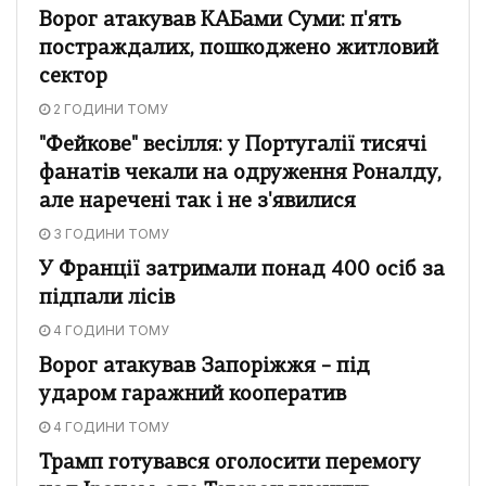
Ворог атакував КАБами Суми: п'ять
постраждалих, пошкоджено житловий
сектор
2 ГОДИНИ ТОМУ
"Фейкове" весілля: у Португалії тисячі
фанатів чекали на одруження Роналду,
але наречені так і не з'явилися
3 ГОДИНИ ТОМУ
У Франції затримали понад 400 осіб за
підпали лісів
4 ГОДИНИ ТОМУ
Ворог атакував Запоріжжя – під
ударом гаражний кооператив
4 ГОДИНИ ТОМУ
Трамп готувався оголосити перемогу