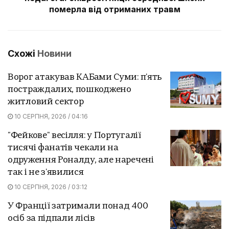
померла від отриманих травм
Схожі
Новини
Ворог атакував КАБами Суми: п'ять
постраждалих, пошкоджено
житловий сектор
10 СЕРПНЯ, 2026 / 04:16
"Фейкове" весілля: у Португалії
тисячі фанатів чекали на
одруження Роналду, але наречені
так і не з'явилися
10 СЕРПНЯ, 2026 / 03:12
У Франції затримали понад 400
осіб за підпали лісів