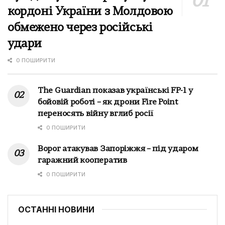
кордоні України з Молдовою
обмежено через російські
удари
0 ПОШИРИТИ
The Guardian показав українські FP-1 у
бойовій роботі – як дрони Fire Point
переносять війну вглиб росії
0 ПОШИРИТИ
Ворог атакував Запоріжжя – під ударом
гаражний кооператив
0 ПОШИРИТИ
ОСТАННІ НОВИНИ