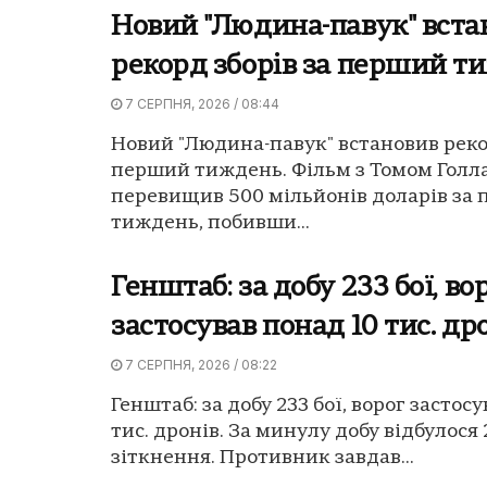
Новий "Людина-павук" вста
рекорд зборів за перший т
7 СЕРПНЯ, 2026 / 08:44
Новий "Людина-павук" встановив реко
перший тиждень. Фільм з Томом Гол
перевищив 500 мільйонів доларів за
тиждень, побивши...
Генштаб: за добу 233 бої, во
застосував понад 10 тис. др
7 СЕРПНЯ, 2026 / 08:22
Генштаб: за добу 233 бої, ворог застос
тис. дронів. За минулу добу відбулося
зіткнення. Противник завдав...