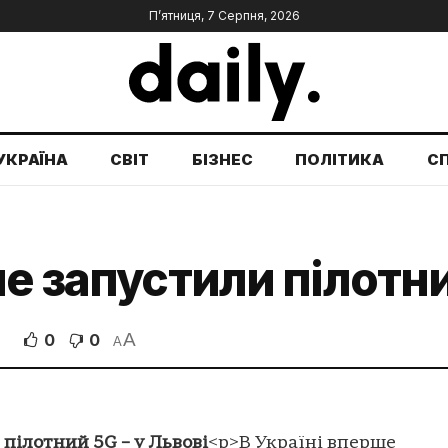
П’ятниця, 7 Серпня, 2026
УКРАЇНА
СВІТ
БІЗНЕС
ПОЛІТИКА
С
е запустили пілотни
A
0
0
A
пілотний 5G – у Львові
<p>В Україні вперше