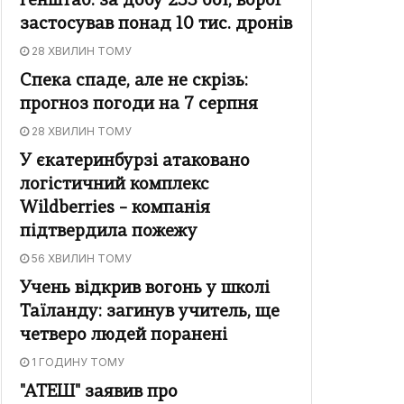
Генштаб: за добу 233 бої, ворог
застосував понад 10 тис. дронів
28 ХВИЛИН ТОМУ
Спека спаде, але не скрізь:
прогноз погоди на 7 серпня
28 ХВИЛИН ТОМУ
У єкатеринбурзі атаковано
логістичний комплекс
Wildberries – компанія
підтвердила пожежу
56 ХВИЛИН ТОМУ
Учень відкрив вогонь у школі
Таїланду: загинув учитель, ще
четверо людей поранені
1 ГОДИНУ ТОМУ
"АТЕШ" заявив про