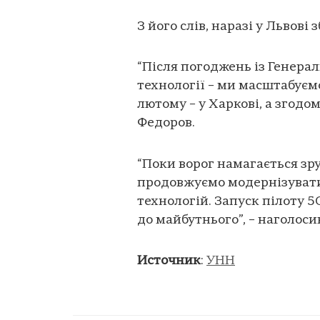
З його слів, наразі у Львові
“Після погоджень із Генера
технології – ми масштабуємо
лютому – у Харкові, а згодом
Федоров.
“Поки ворог намагається зр
продовжуємо модернізувати
технологій. Запуск пілоту 5
до майбутнього”, – наголоси
Источник
:
УНН