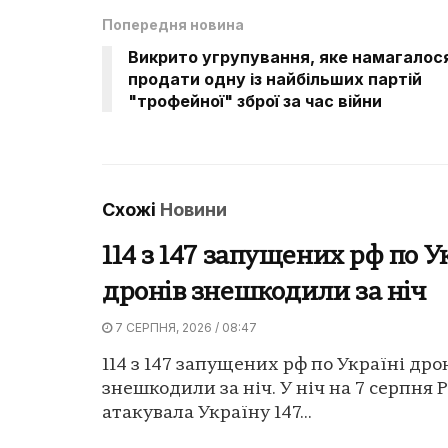
Попередня новина
Викрито угрупування, яке намагалос
продати одну із найбільших партій
"трофейної" зброї за час війни
Схожі
Новини
114 з 147 запущених рф по У
дронів знешкодили за ніч
7 СЕРПНЯ, 2026 / 08:47
114 з 147 запущених рф по Україні дро
знешкодили за ніч. У ніч на 7 серпня Р
атакувала Україну 147...