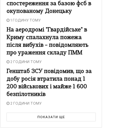
спостереження за базою фсб в
окупованому Донецьку
1 ГОДИНУ ТОМУ
На аеродромі "Гвардійське" в
Криму спалахнула пожежа
після вибухів – повідомляють
про ураження складу ПММ
2 ГОДИНИ ТОМУ
Генштаб ЗСУ повідомив, що за
добу росія втратила понад 1
200 військових і майже 1 600
безпілотників
2 ГОДИНИ ТОМУ
ПОКАЗАТИ ЩЕ