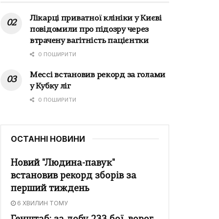
Лікарці приватної клініки у Києві
повідомили про підозру через
втрачену вагітність пацієнтки
0 ПОШИРИТИ
Мессі встановив рекорд за голами
у Кубку ліг
0 ПОШИРИТИ
ОСТАННІ НОВИНИ
Новий "Людина-павук"
встановив рекорд зборів за
перший тиждень
6 ХВИЛИН ТОМУ