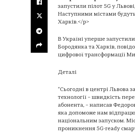
запустили пілот 5G у Львові
Наступними містами будуть
Харків.</p>
В Україні уперше запустили 5
Бородянка та Харків, повід
цифрової трансформації Ми
Деталі
“Сьогодні в центрі Львова з
технології – швидкість пере
абонента, – написав Федоров
яка допоможе нам відпрацю
національним запуском. Мі
проникнення 5G-ready смарт