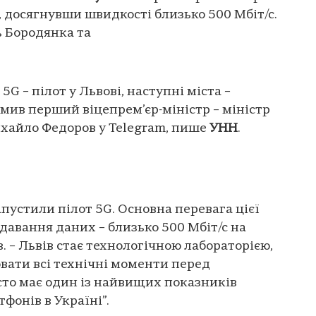
, досягнувши швидкості близько 500 Мбіт/с.
 Бородянка та
G – пілот у Львові, наступні міста –
омив перший віцепрем’єр-міністр – міністр
хайло Федоров у Telegram, пише
УНН
.
апустили пілот 5G. Основна перевага цієї
давання даних – близько 500 Мбіт/с на
. – Львів стає технологічною лабораторією,
вати всі технічні моменти перед
сто має один із найвищих показників
фонів в Україні”.