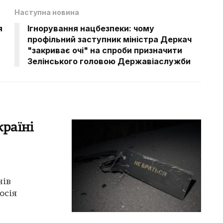
Наступна новина
я
Ігнорування нацбезпеки: чому
профільний заступник міністра Деркач
"закриває очі" на спроби призначити
Зелінського головою Державіаслужби
країні
нів
осія