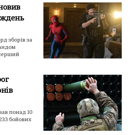
новив
иждень
рд зборів за
ландом
 перший
рог
онів
ував понад 10
 233 бойових