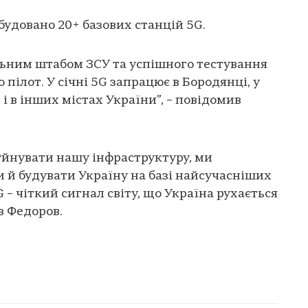
 збудовано 20+ базових станцій 5G.
льним штабом ЗСУ та успішного тестування
 пілот. У січні 5G запрацює в Бородянці, у
 і в інших містах України”, – повідомив
уйнувати нашу інфраструктуру, ми
 й будувати Україну на базі найсучасніших
G – чіткий сигнал світу, що Україна рухається
в Федоров.