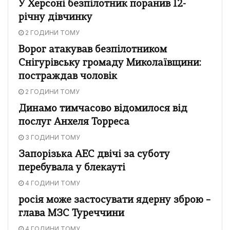
У Херсоні безпілотник поранив 12-
річну дівчинку
2 ГОДИНИ ТОМУ
Ворог атакував безпілотником
Снігурівську громаду Миколаївщини:
постраждав чоловік
2 ГОДИНИ ТОМУ
Динамо тимчасово відомилося від
послуг Анхеля Торреса
3 ГОДИНИ ТОМУ
Запорізька АЕС двічі за суботу
перебувала у блекауті
4 ГОДИНИ ТОМУ
росія може застосувати ядерну зброю –
глава МЗС Туреччини
4 ГОДИНИ ТОМУ