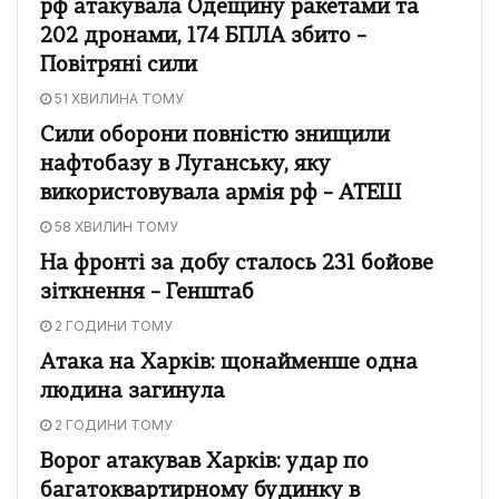
рф атакувала Одещину ракетами та
202 дронами, 174 БПЛА збито –
Повітряні сили
51 ХВИЛИНА ТОМУ
Сили оборони повністю знищили
нафтобазу в Луганську, яку
використовувала армія рф – АТЕШ
58 ХВИЛИН ТОМУ
На фронті за добу сталось 231 бойове
зіткнення – Генштаб
2 ГОДИНИ ТОМУ
Атака на Харків: щонайменше одна
людина загинула
2 ГОДИНИ ТОМУ
Ворог атакував Харків: удар по
багатоквартирному будинку в