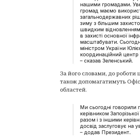
нашими громадами. Уве
громад маємо використ
загальнодержавних ріш
зиму з більшим захисто
швидким відновленням п
в захисті основної інф
масштабувати. Сьогодні
міністром України Юлі
координаційний центр
– сказав Зеленський.
За його словами, до роботи 
також допомагатимуть Офіс
областей.
Ми сьогодні говорили 
керівником Запорізької
разом і з іншими керівн
досвід заслуговує на у
– додав Президент.