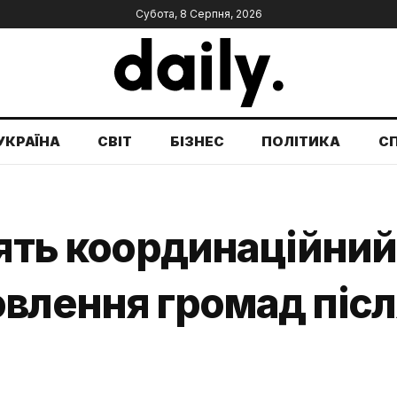
Субота, 8 Серпня, 2026
УКРАЇНА
СВІТ
БІЗНЕС
ПОЛІТИКА
С
рять координаційний
влення громад після