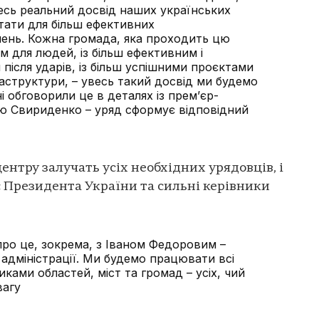
сь реальний досвід наших українських
ати для більш ефективних
ень. Кожна громада, яка проходить цю
м для людей, із більш ефективним і
ісля ударів, із більш успішними проєктами
раструктури, – увесь такий досвід ми будемо
 обговорили це в деталях із прем’єр-
єю Свириденко – уряд сформує відповідний
центру залучать усіх необхідних урядовців, і
 Президента України та сильні керівники
про це, зокрема, з Іваном Федоровим –
 адміністрації. Ми будемо працювати всі
иками областей, міст та громад – усіх, чий
вагу