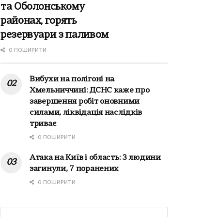
та Оболонському
районах, горять
резервуари з паливом
0 ПОШИРИТИ
Вибухи на полігоні на
Хмельниччині: ДСНС каже про
завершення робіт оновними
силами, ліквідація наслідків
триває
0 ПОШИРИТИ
Атака на Київ і область: 3 людини
загинули, 7 поранених
0 ПОШИРИТИ