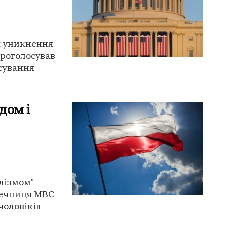
я уникнення
проголосував
сування
дом і
лізмом"
 Речниця МВС
чоловіків