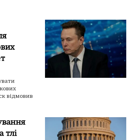
ля
ових
ет
увати
скових
ск відмовив
ування
 тлі