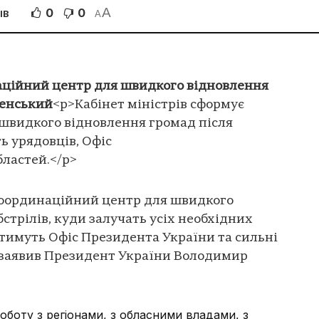
A
0
0
ІВ
A
наційний центр для швидкого відновлення
ленський
<p>Кабінет міністрів сформує
швидкого відновлення громад після
ть урядовців, Офіс
бластей.</p>
 координаційний центр для швидкого
стрілів, куди залучать усіх необхідних
атимуть Офіс Президента України та сильні
е заявив Президент України Володимир
оботу з регіонами, з обласними владами, з