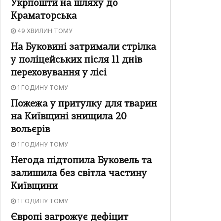
Укрпошти на шляху до
Краматорська
49 ХВИЛИН ТОМУ
На Буковині затримали стрілка
у поліцейських після 11 днів
переховування у лісі
1 ГОДИНУ ТОМУ
Пожежа у притулку для тварин
на Київщині знищила 20
вольєрів
1 ГОДИНУ ТОМУ
Негода підтопила Буковель та
залишила без світла частину
Київщини
1 ГОДИНУ ТОМУ
Європі загрожує дефіцит