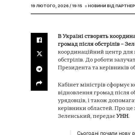
19 ЛЮТОГО, 2026 / 19:15
в
НОВИНИ ВІД ПАРТНЕР
В Україні створять коорди
громад після обстрілів – Зе
координаційний центр для 
обстрілів. До роботи залуча
Президента та керівників о
Кабінет міністрів сформує
відновлення громад після об
урядовців, і також допомаг
керівники областей. Про ц
Зеленський, передає
УНН
.
Сьогодні почали нову р