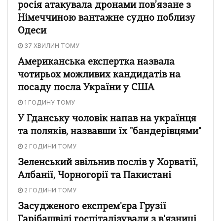
росія атакувала дронами пов’язане з
Німеччиною вантажне судно поблизу
Одеси
37 ХВИЛИН ТОМУ
Американська експертка назвала
чотирьох можливих кандидатів на
посаду посла України у США
1 ГОДИНУ ТОМУ
У Гданську чоловік напав на українця
та поляків, назвавши їх "бандерівцями"
2 ГОДИНИ ТОМУ
Зеленський звільнив послів у Хорватії,
Албанії, Чорногорії та Пакистані
2 ГОДИНИ ТОМУ
Засудженого експрем'єра Грузії
Гарібашвілі госпіталізували з в'язниці