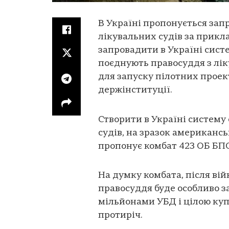
В Україні пропонується за
лікувальних судів за прикл
запровадити в Україні систе
поєднують правосуддя з ліку
для запуску пілотних проект
держінституції.
Створити в Україні систему
судів, на зразок американсь
пропонує комбат 423 ОБ БПС
На думку комбата, після вій
правосуддя буде особливо за
мільйонами УБД і цілою ку
протиріч.