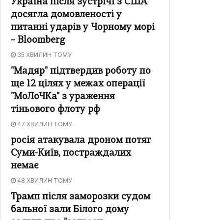
Україна після зустрічі з США
досягла домовленості у
питанні ударів у Чорному морі
– Bloomberg
35 ХВИЛИН ТОМУ
"Мадяр" підтвердив роботу по
ще 12 цілях у межах операції
"МоЛоЧКа" з ураження
тіньового флоту рф
47 ХВИЛИН ТОМУ
росія атакувала дроном потяг
Суми-Київ, постраждалих
немає
48 ХВИЛИН ТОМУ
Трамп після заморозки судом
бальної зали Білого дому