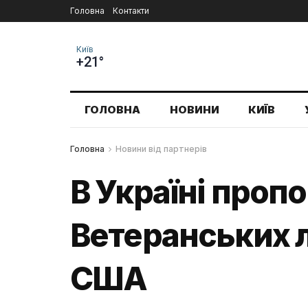
Головна
Контакти
Київ
+21°
ГОЛОВНА
НОВИНИ
КИЇВ
Головна
Новини від партнерів
В Україні проп
Ветеранських л
США