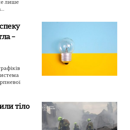
че лише
..
спеку
тла –
графіків
система
ерпневої
или тіло