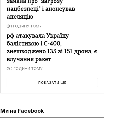
заявив про "загрозу
нацбезпеці" і анонсував
апеляцію
1 ГОДИНУ ТОМУ
рф атакувала Україну
балістикою і С-400,
знешкоджено 135 зі 151 дрона, є
влучання ракет
2 ГОДИНИ ТОМУ
ПОКАЗАТИ ЩЕ
Ми на Facebook