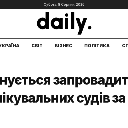
Субота, 8 Серпня, 2026
УКРАЇНА
СВІТ
БІЗНЕС
ПОЛІТИКА
С
онується запровади
ікувальних судів з