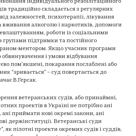
иконання індивідуального реабілітаційного
одів традиційно складається з регулярних
 від залежностей, психотерапії, лікування
а вживання алкоголю і наркотиків, допомоги
цевлаштуванням, роботи із соціальними
з групами підтримки та постійного
тераном-ментором. Якщо учасник програми
о обвинувачення і умови відбування
єво пом’якшені, покарання послаблені або
ник “зривається” – суд повертається до
ачає В.Герсак.
орення ветеранських судів, або принаймні,
отних проектів в Україні не потрібно ані
 ані приймати нові окремі закони, ані
ові держінституції. Ветеранські суди
, як пілотні проекти окремих судів і суддів,