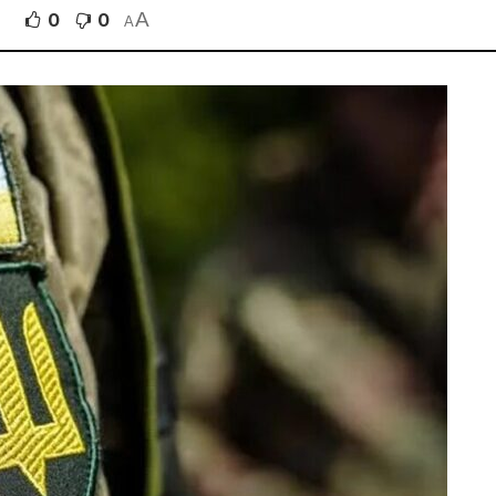
A
0
0
A