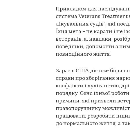
Прикладом для наслідуванн
система Veterans Treatment 
лікувальних судів”, які поє
Їхня мета – не карати і не 
ветеранів, а, навпаки, розі
поведінки, допомогти з ни
повноцінного життя.
Зараз в США діє вже більш н
справи про зберігання нарко
конфлікти і хуліганство, д
порядку. Сенс їхньої роботи 
причини, які призвели вете
правопорушнику можливість
працювати, розробити інди
до нормального життя, а та