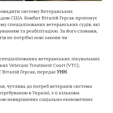
провадити систему Ветеранських
адом США. Комбат Віталій Герсак пропонує
му спеціалізованих ветеранських судів, які
ванням та реабілітацією. За його словами,
ів не потрібні нові закони чи
 спеціалізованих ветеранських лікувальних
ких Veterans Treatment Court (VTC),
 Віталій Герсак, передає
УНН
.
ни, чутлива до потреб ветеранів система
требуваною в Україні, з її кількома
пою невирішених соціально-економічних