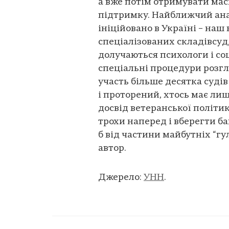
а вже потім отримувати мас
підтримку. Найближчий анал
ініційовано в Україні – наш
спеціалізованих складівсудді
долучаються психологи і со
спеціальні процедури розгл
участь більше десятка судів
і проторений, хтось має л
досвід ветеранської політи
трохи наперед і вберегти б
б від частини майбутніх “гу
автор.
Джерело:
УНН
.