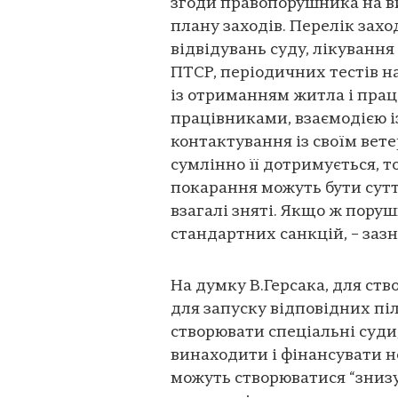
згоди правопорушника на в
плану заходів. Перелік зах
відвідувань суду, лікування
ПТСР, періодичних тестів н
із отриманням житла і пра
працівниками, взаємодією і
контактування із своїм ве
сумлінно її дотримується, т
покарання можуть бути сутт
взагалі зняті. Якщо ж поруш
стандартних санкцій, – зазн
На думку В.Герсака, для ств
для запуску відповідних піл
створювати спеціальні суди,
винаходити і фінансувати н
можуть створюватися “знизу”