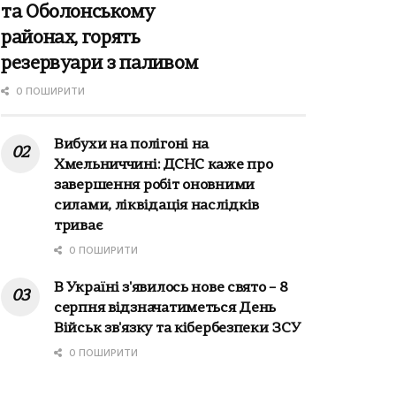
та Оболонському
районах, горять
резервуари з паливом
0 ПОШИРИТИ
Вибухи на полігоні на
Хмельниччині: ДСНС каже про
завершення робіт оновними
силами, ліквідація наслідків
триває
0 ПОШИРИТИ
В Україні з'явилось нове свято – 8
серпня відзначатиметься День
Військ зв'язку та кібербезпеки ЗСУ
0 ПОШИРИТИ