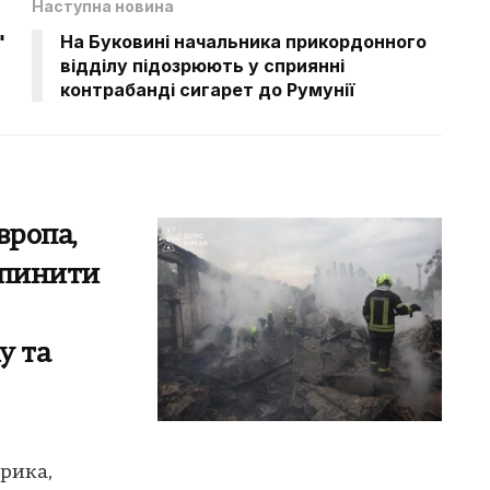
Наступна новина
"
На Буковині начальника прикордонного
відділу підозрюють у сприянні
контрабанді сигарет до Румунії
вропа,
упинити
у та
рика,