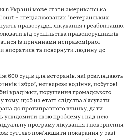
я в Україні може стати американська
Court – спеціалізованих “ветеранських
днують правосуддя, лікування і реабілітацію.
ізолювати від суспільства правопорушників-
братися із причинами неправомірної
ми впоратися та повернути людину до
іж 600 судів для ветеранів, які розглядають
тиків і зброї, нетверезе водіння, побутові
рібні крадіжки, порушення громадського
у тому, щоб на етапі слідства з’ясувати
рана до протиправного вчинку, дати
 усвідомити свою проблему і над нею
відуальну програму лікування і повернення
кож суттєво пом’якшити покарання у разі