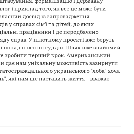
штабування, формалізацію і державну
ог і приклад того, як все це може бути
 власний досвід із запровадження
в у справах сім’ї та дітей, до яких
ціальні працівники і де передбачено
яду справ. У пілотному проекті вже беруть
 і понад півсотні суддів. Шлях вже знайомий
ише зробити перший крок. Американський
ки дає нам унікальну можливість зазирнути
агатостраждального українського “лоба” хоча
ль”, які нам ще наставить життя – вважає