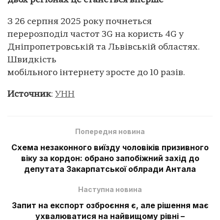
двох регіонах це станеться вперше
З 26 серпня 2025 року почнеться
перерозподіл частот 3G на користь 4G у
Дніпропетровській та Львівській областях.
Швидкість
мобільного інтернету зросте до 10 разів.
Источник
:
УНН
Попередня новина
Схема незаконного виїзду чоловіків призивного
віку за кордон: обрано запобіжний захід до
депутата Закарпатської облради Антала
Наступна новина
Запит на експорт озброєння є, але рішення має
ухвалюватися на найвищому рівні –