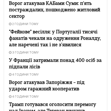
Ворог атакував КАБами Суми: п'ять
постраждалих, пошкоджено житловий
сектор
2 ГОДИНИ ТОМУ
"Фейкове" весілля: у Португалії тисячі
фанатів чекали на одруження Роналду,
але наречені так і не з'явилися
3 ГОДИНИ ТОМУ
У Франції затримали понад 400 осіб за
підпали лісів
4 ГОДИНИ ТОМУ
Ворог атакував Запоріжжя – під
ударом гаражний кооператив
4 ГОДИНИ ТОМУ
Трамп готувався оголосити перемогу