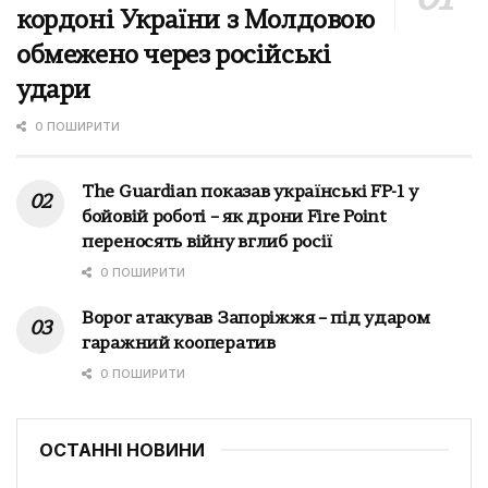
кордоні України з Молдовою
обмежено через російські
удари
0 ПОШИРИТИ
The Guardian показав українські FP-1 у
бойовій роботі – як дрони Fire Point
переносять війну вглиб росії
0 ПОШИРИТИ
Ворог атакував Запоріжжя – під ударом
гаражний кооператив
0 ПОШИРИТИ
ОСТАННІ НОВИНИ