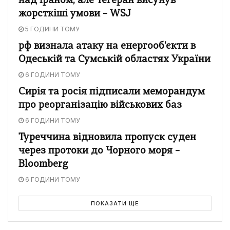
над Іраном, але Тегеран висунув
жорсткіші умови – WSJ
5 ГОДИНИ ТОМУ
рф визнала атаку на енергооб'єкти в
Одеській та Сумській областях України
6 ГОДИНИ ТОМУ
Сирія та росія підписали меморандум
про реорганізацію військових баз
6 ГОДИНИ ТОМУ
Туреччина відновила пропуск суден
через протоки до Чорного моря –
Bloomberg
6 ГОДИНИ ТОМУ
ПОКАЗАТИ ЩЕ