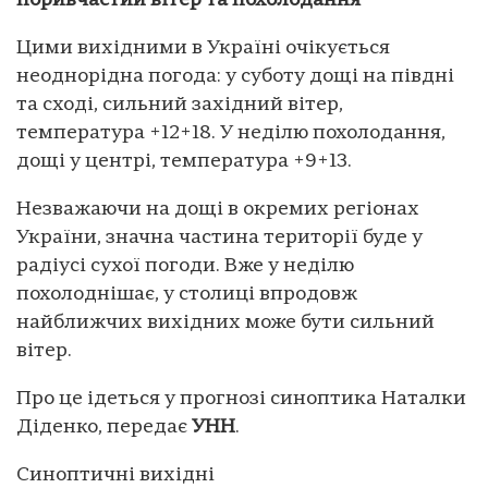
поривчастий вітер та похолодання
Цими вихідними в Україні очікується
неоднорідна погода: у суботу дощі на півдні
та сході, сильний західний вітер,
температура +12+18. У неділю похолодання,
дощі у центрі, температура +9+13.
Незважаючи на дощі в окремих регіонах
України, значна частина території буде у
радіусі сухої погоди. Вже у неділю
похолоднішає, у столиці впродовж
найближчих вихідних може бути сильний
вітер.
Про це ідеться у прогнозі синоптика Наталки
Діденко, передає
УНН
.
Синоптичні вихідні