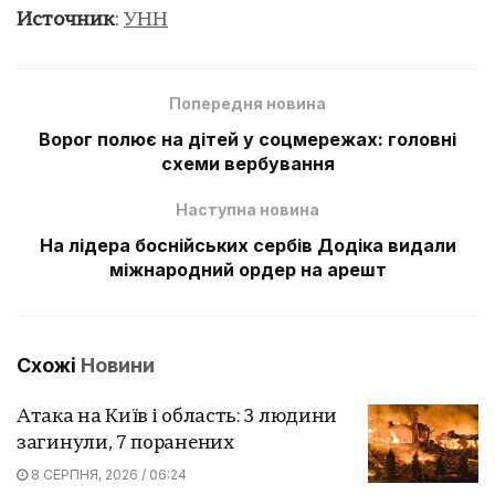
Источник
:
УНН
Попередня новина
Ворог полює на дітей у соцмережах: головні
схеми вербування
Наступна новина
На лідера боснійських сербів Додіка видали
міжнародний ордер на арешт
Схожі
Новини
Атака на Київ і область: 3 людини
загинули, 7 поранених
8 СЕРПНЯ, 2026 / 06:24