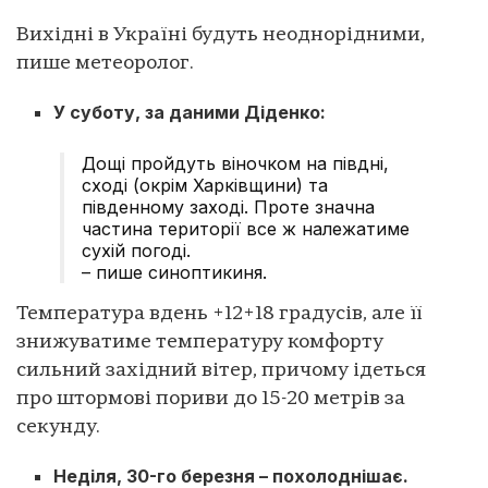
Вихідні в Україні будуть неоднорідними,
пише метеоролог.
У суботу, за даними Діденко:
Дощі пройдуть віночком на півдні,
сході (окрім Харківщини) та
південному заході. Проте значна
частина території все ж належатиме
сухій погоді.
– пише синоптикиня.
Температура вдень +12+18 градусів, але її
знижуватиме температуру комфорту
сильний західний вітер, причому ідеться
про штормові пориви до 15-20 метрів за
секунду.
Неділя, 30-го березня – похолоднішає.