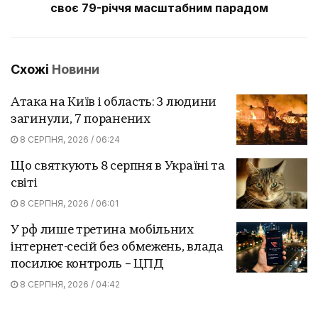
своє 79-річчя масштабним парадом
Схожі
Новини
Атака на Київ і область: 3 людини
загинули, 7 поранених
8 СЕРПНЯ, 2026 / 06:24
Що святкують 8 серпня в Україні та
світі
8 СЕРПНЯ, 2026 / 06:01
У рф лише третина мобільних
інтернет-сесій без обмежень, влада
посилює контроль – ЦПД
8 СЕРПНЯ, 2026 / 04:42