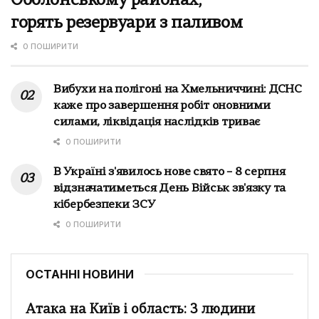
Оболонському районах,
горять резервуари з паливом
0 ПОШИРИТИ
Вибухи на полігоні на Хмельниччині: ДСНС
каже про завершення робіт оновними
силами, ліквідація наслідків триває
0 ПОШИРИТИ
В Україні з'явилось нове свято – 8 серпня
відзначатиметься День Військ зв'язку та
кібербезпеки ЗСУ
0 ПОШИРИТИ
ОСТАННІ НОВИНИ
Атака на Київ і область: 3 людини