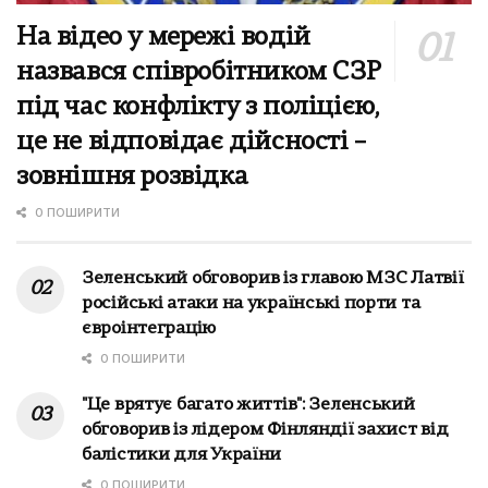
На відео у мережі водій
назвався співробітником СЗР
під час конфлікту з поліцією,
це не відповідає дійсності –
зовнішня розвідка
0 ПОШИРИТИ
Зеленський обговорив із главою МЗС Латвії
російські атаки на українські порти та
євроінтеграцію
0 ПОШИРИТИ
"Це врятує багато життів": Зеленський
обговорив із лідером Фінляндії захист від
балістики для України
0 ПОШИРИТИ