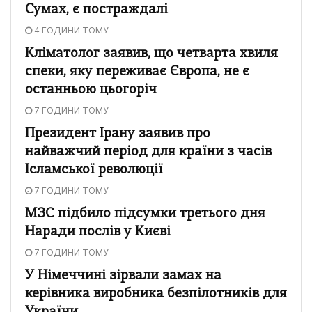
Сумах, є постраждалі
4 ГОДИНИ ТОМУ
Кліматолог заявив, що четварта хвиля
спеки, яку переживає Європа, не є
останньою цьогоріч
7 ГОДИНИ ТОМУ
Президент Ірану заявив про
найважчий період для країни з часів
Ісламської революції
7 ГОДИНИ ТОМУ
МЗС підбило підсумки третього дня
Наради послів у Києві
7 ГОДИНИ ТОМУ
У Німеччині зірвали замах на
керівника виробника безпілотників для