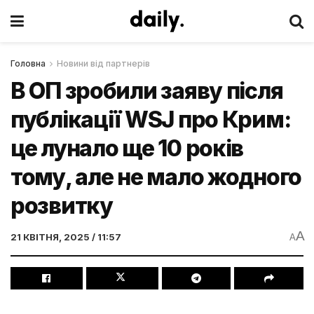
Головна
Новини від партнерів
В ОП зробили заяву після
публікації WSJ про Крим:
це лунало ще 10 років
тому, але не мало жодного
розвитку
A
21 КВІТНЯ, 2025 / 11:57
A