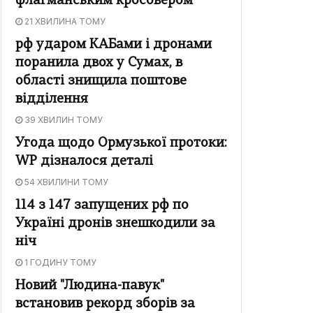
флагманським кросовером
21 ХВИЛИНА ТОМУ
рф ударом КАБами і дронами
поранила двох у Сумах, в
області знищила поштове
відділення
39 ХВИЛИН ТОМУ
Угода щодо Ормузької протоки:
WP дізналося деталі
54 ХВИЛИНИ ТОМУ
114 з 147 запущених рф по
Україні дронів знешкодили за
ніч
1 ГОДИНУ ТОМУ
Новий "Людина-павук"
встановив рекорд зборів за