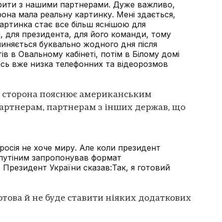
ити з нашими партнерами. Дуже важливо,
она мала реальну картинку. Мені здається,
артинка стає все більш яснішою для
, для президента, для його команди, тому
пиняється буквально жодного дня після
ів в Овальному кабінеті, потім в Білому домі
ась вже низка телефонних та відеорозмов
ка сторона пояснює американським
артнерам, партнерам з інших держав, що
росія не хоче миру. Але коли президент
 путіним запропонував формат
, Президент України сказав:Так, я готовий
отова й не буде ставити ніяких додаткових