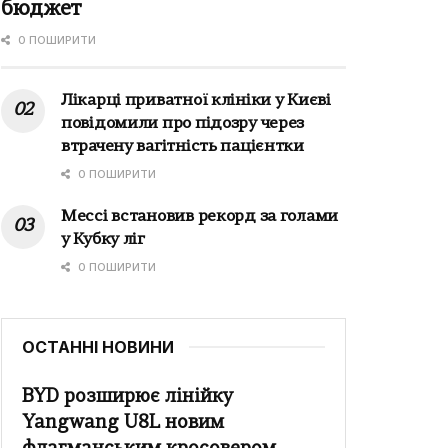
бюджет
0 ПОШИРИТИ
Лікарці приватної клініки у Києві
повідомили про підозру через
втрачену вагітність пацієнтки
0 ПОШИРИТИ
Мессі встановив рекорд за голами
у Кубку ліг
0 ПОШИРИТИ
ОСТАННІ НОВИНИ
BYD розширює лінійку
Yangwang U8L новим