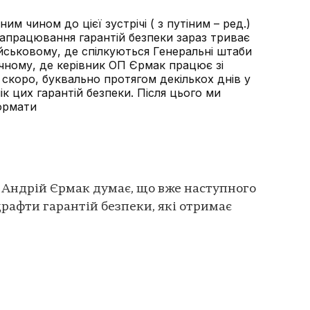
м чином до цієї зустрічі ( з путіним – ред.)
Напрацювання гарантій безпеки зараз триває
йськовому, де спілкуються Генеральні штаби
ичному, де керівник ОП Єрмак працює зі
скоро, буквально протягом декількох днів у
ік цих гарантій безпеки. Після цього ми
формати
 Андрій Єрмак думає, що вже наступного
драфти гарантій безпеки, які отримає