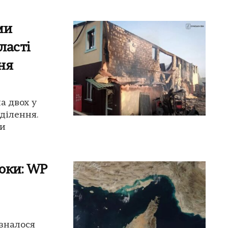
ми
ласті
ня
а двох у
ділення.
ми
оки: WP
зналося