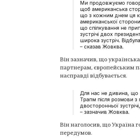
Ми продовжуємо говор
щоб американська стор
що з кожним днем ця к
американської сторони
що спілкування не при
зустрічі двох президент
широка зустріч. Відбул
– сказав Жовква.
Він зазначив, що українсь
партнерам, європейським п
насправді відбувається.
Для нас не дивина, що 
Трапм після розмови з
двосторонньої зустрічі
– зазначив Жовква.
Він наголосив, що Україна г
передумов.