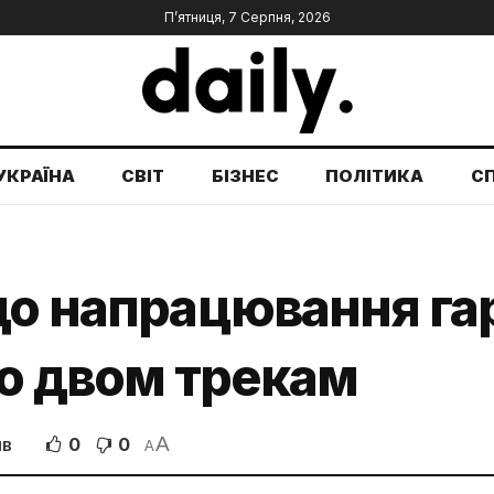
П’ятниця, 7 Серпня, 2026
УКРАЇНА
СВІТ
БІЗНЕС
ПОЛІТИКА
С
що напрацювання га
по двом трекам
A
0
0
ІВ
A