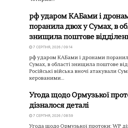
рф ударом КАБами і дрона
поранила двох у Сумах, в об
знищила поштове відділен
7 СЕРПНЯ, 2026 / 09:14
рф ударом КАБами і дронами поранил
Сумах, в області знищила поштове від
Російські війська вночі атакували Су
керованими...
Угода щодо Ормузької прот
дізналося деталі
7 СЕРПНЯ, 2026 / 08:59
Угода щодо Ормузької протоки: WP ді