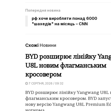
Попередня новина
рф хоче виробляти понад 6000
"шахедів" на місяць – CNN
Схожі
Новини
BYD розширює лінійку Yan
U8L новим флагманським
кросовером
7 СЕРПНЯ, 2026 / 09:32
BYD розширює лінійку Yangwang U8L
флагманським кросовером. BYD запус
нову версію Yangwang U8L Premium Edi
чотирма...