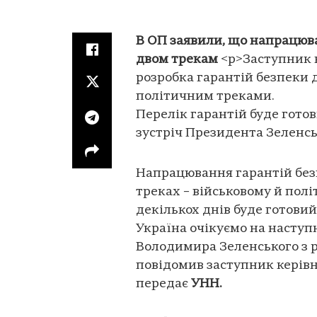
В ОП заявили, що напрацюва
двом трекам
<p>Заступник 
розробка гарантій безпеки 
політичним треками.
Перелік гарантій буде готови
зустріч Президента Зеленсь
Напрацювання гарантій безп
треках – військовому й пол
декількох днів буде готовий
Україна очікуємо на наступ
Володимира Зеленського з 
повідомив заступник керівн
передає
УНН.