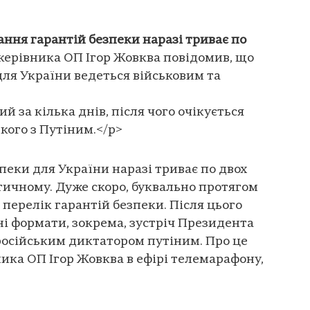
ння гарантій безпеки наразі триває по
керівника ОП Ігор Жовква повідомив, що
для України ведеться військовим та
й за кілька днів, після чого очікується
кого з Путіним.</p>
еки для України наразі триває по двох
ітичному. Дуже скоро, буквально протягом
 перелік гарантій безпеки. Після цього
ні формати, зокрема, зустріч Президента
російським диктатором путіним. Про це
ика ОП Ігор Жовква в ефірі телемарафону,