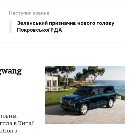
Наступна новина
Зеленський призначив нового голову
Покровської РДА
gwang
 новим
тила в Китаї
tion з