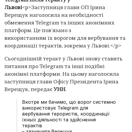
Telegram після теракту у
Львові
<p>Заступниця глави ОП Ірина
Верещук наголосила на необхідності
обмеження Telegram та інших анонімних
платформ. Це пов'язано з
використанням їх ворогом для вербування та
координації терактів, зокрема у Львові.</p>
Сьогоднішній теракт у Львові знову ставить
питання про Telegram та інші подібні
анонімні платформи. На цьому наголосила
заступниця глави Офісу Президента Ірина
Верещук, передає
УНН
.
Вкотре ми бачимо, що ворог системно
використовує Telegram для
вербування терористів, координації
їхньої діяльності та здійснення
терактів
– зазначила Верещук.