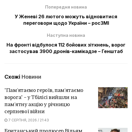
Попередня новина
У Женеві 26 лютого можуть відновитися
переговори щодо України – росЗМІ
Наступна новина
На фронті відбулося 112 бойових зіткнень, ворог
застосував 3900 дронів-камікадзе – Генштаб
Схожі
Новини
"Пам'ятаємо героїв, пам'ятаємо
ворога" – у Тбілісі вийшли на
пам'ятну акцію у річницю
серпневої війни
7 СЕРПНЯ, 2026 / 21:43
Британський продюсер Вільям