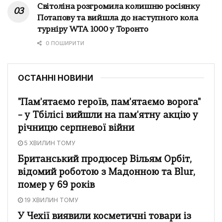
Світоліна розгромила колишню росіянку
Потапову та вийшла до наступного кола
турніру WTA 1000 у Торонто
0 ПОШИРИТИ
ОСТАННІ НОВИНИ
"Пам'ятаємо героїв, пам'ятаємо ворога"
– у Тбілісі вийшли на пам'ятну акцію у
річницю серпневої війни
5 ХВИЛИН ТОМУ
Британський продюсер Вільям Орбіт,
відомий роботою з Мадонною та Blur,
помер у 69 років
19 ХВИЛИН ТОМУ
У Чехії виявили косметичні товари із