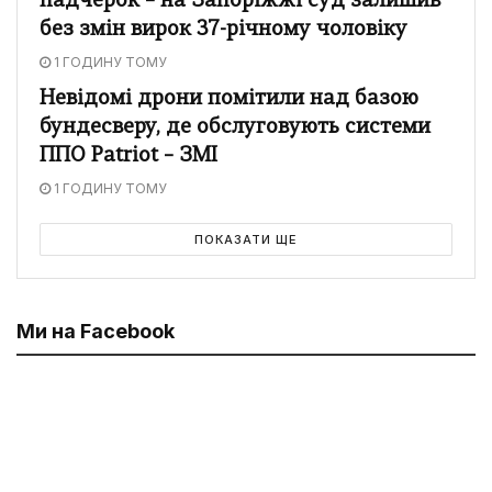
падчерок – на Запоріжжі суд залишив
без змін вирок 37-річному чоловіку
1 ГОДИНУ ТОМУ
Невідомі дрони помітили над базою
бундесверу, де обслуговують системи
ППО Patriot – ЗМІ
1 ГОДИНУ ТОМУ
ПОКАЗАТИ ЩЕ
Ми на Facebook