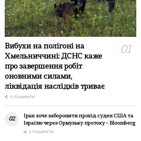
Вибухи на полігоні на
Хмельниччині: ДСНС каже
про завершення робіт
оновними силами,
ліквідація наслідків триває
0 ПОШИРИТИ
Іран хоче заборонити прохід суден США та
Ізраїлю через Ормузьку протоку – Bloomberg
0 ПОШИРИТИ