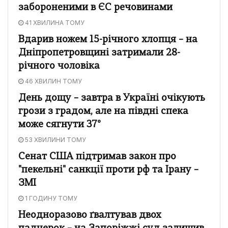
забороненими в ЄС речовинами
41 ХВИЛИНА ТОМУ
Вдарив ножем 15-річного хлопця – на
Дніпропетровщині затримали 28-
річного чоловіка
46 ХВИЛИН ТОМУ
День дощу – завтра в Україні очікують
грози з градом, але на півдні спека
може сягнути 37°
53 ХВИЛИНИ ТОМУ
Сенат США підтримав закон про
"пекельні" санкції проти рф та Ірану –
ЗМІ
1 ГОДИНУ ТОМУ
Неодноразово ґвалтував двох