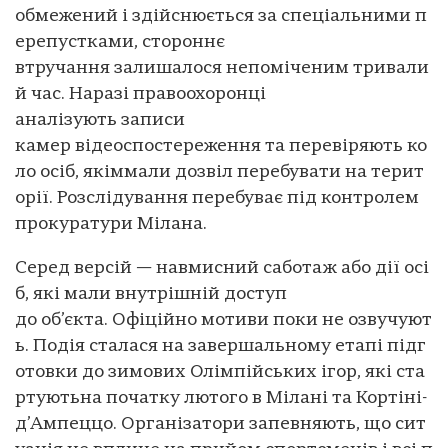
обмежений і здійснюється за спеціальними п
ерепустками, стороннє
втручання залишалося непоміченим тривали
й час. Наразі правоохоронці
аналізують записи
камер відеоспостереження та перевіряють ко
ло осіб, якіммали дозвіл перебувати на терит
орії. Розслідування перебуває під контролем
прокуратури Мілана.
Серед версій — навмисний саботаж або дії осі
б, які мали внутрішній доступ
до об’єкта. Офіційно мотиви поки не озвучуют
ь. Подія сталася на завершальному етапі підг
отовки до зимових Олімпійських ігор, які ста
ртуютьна початку лютого в Мілані та Кортіні-
д’Ампеццо. Організатори запевняють, що сит