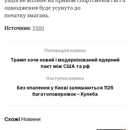
уація не вплине на прийом спортсменів і всі п
ошкодження буде усунуто до
початку змагань.
Источник
:
УНН
Попередня новина
Трамп хоче новий і модернізований ядерний
пакт між США та рф
Наступна новина
Без опалення у Києві залишаються 1126
багатоповерхівок – Кулеба
Схожі
Новини