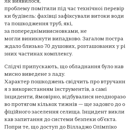
Як виявилося,
проблему помітили під час технічної перевір
ки будівель: фахівці зафіксували витоки води
та пошкодження труб, які,
за попереднімивисновками, не
могли виникнути випадково. Загалом постра
ждало близько 70 душових, розташованих у рі
зних частинах комплексу.
Слідчі припускають, що обладнання було нав
мисно виведене з ладу.
Характер пошкоджень свідчить про втручанн
я з використанням інструментів, а самі
інциденти, ймовірно, відбувалися неодноразо
во протягом кількох тижнів — ще задовго до о
фіційного заселення селища. Інцидент викли
кав запитання до системи безпеки об’єкта.
Попри те, що доступ до Вілладжо Олімпіко