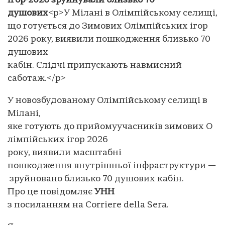
Ігор-2026 зруйнували близько 70
душових
<p>У Мілані в Олімпійському селищі,
що готується до Зимових Олімпійських ігор
2026 року, виявили пошкодження близько 70
душових
кабін. Слідчі припускають навмисний
саботаж.</p>
У новозбудованому Олімпійському селищі в
Мілані,
яке готують до прийомуучасників зимових О
лімпійських ігор 2026
року, виявили масштабні
пошкодження внутрішньої інфраструктури —
зруйновано близько 70 душових кабін.
Про це повідомляє
УНН
з посиланням на Corriere della Sera.