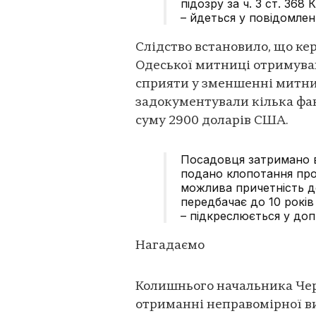
підозру за ч. 3 ст. 368
– йдеться у повідомленн
Слідство встановило, що ке
Одеської митниці отримував
сприяти у зменшенні митни
задокументували кілька фа
суму 2900 доларів США.
Посадовця затримано в
подано клопотання про
можлива причетність до
передбачає до 10 років
– підкреслюється у допи
Нагадаємо
Колишнього начальника Чер
отриманні неправомірної ви