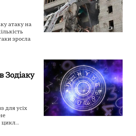
ку атаку на
кількість
таки зросла
в Зодіаку
з для усіх
чне
цикл...