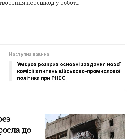
створення перешкод у роботі.
Наступна новина
Умєров розкрив основні завдання нової
комісії з питань військово-промислової
політики при РНБО
рез
росла до