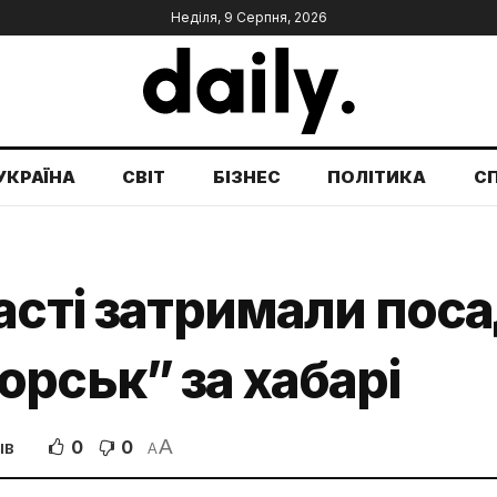
Неділя, 9 Серпня, 2026
УКРАЇНА
СВІТ
БІЗНЕС
ПОЛІТИКА
С
асті затримали пос
рськ” за хабарі
A
0
0
ІВ
A