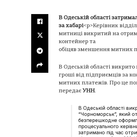
В Одеській області затрима
за хабарі
<p>Керівник відді
митниці викритий на отрима
контейнер та
обіцяв зменшення митних п
В Одеській області викрито
гроші від підприємців за к
митних платежів. Про це по
передає
УНН
.
В Одеській області ви
“Чорноморськ”, який от
безперешкодне оформле
процесуального керівн
затримано під час отр