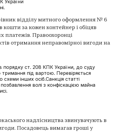
 КК України
і.
рівник відділу митного оформлення № 6
 кошти за кожен контейнер і обіцяв
х платежів. Правоохоронці
ктів отримання неправомірної вигоди на
 порядку ст. 208 КПК України, до суду
 тримання під вартою. Перевіряється
 схеми інших осіб.Санкція статті
 позбавлення волі з конфіскацією майна
сі.
каського надлісництва звинувачують в
годи. Посадовець вимагав гроші у