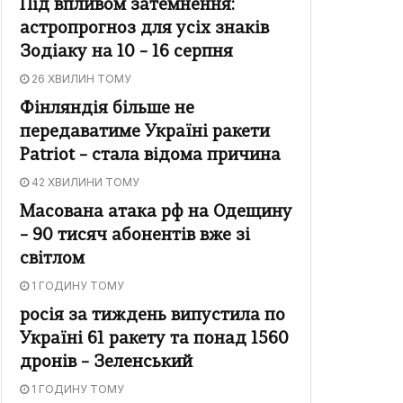
Під впливом затемнення:
астропрогноз для усіх знаків
Зодіаку на 10 – 16 серпня
26 ХВИЛИН ТОМУ
Фінляндія більше не
передаватиме Україні ракети
Patriot – стала відома причина
42 ХВИЛИНИ ТОМУ
Масована атака рф на Одещину
– 90 тисяч абонентів вже зі
світлом
1 ГОДИНУ ТОМУ
росія за тиждень випустила по
Україні 61 ракету та понад 1560
дронів – Зеленський
1 ГОДИНУ ТОМУ