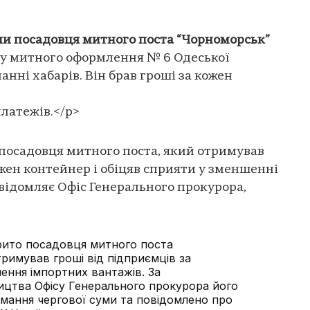
ли посадовця митного поста “Чорноморськ”
лу митного оформлення № 6 Одеської
нні хабарів. Він брав гроші за кожен
латежів.</p>
 посадовця митного поста, який отримував
ожен контейнер і обіцяв сприяти у зменшенні
відомляє Офіс Генерального прокурора,
крито посадовця митного поста
римував гроші від підприємців за
ння імпортних вантажів. За
ицтва Офісу Генерального прокурора його
имання чергової суми та повідомлено про