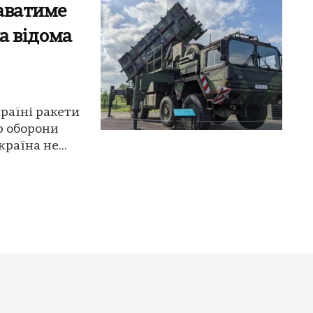
аватиме
ла відома
раїні ракети
тр оборони
раїна не...