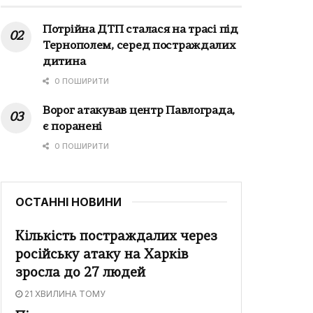
Потрійна ДТП сталася на трасі під
Тернополем, серед постраждалих
дитина
0 ПОШИРИТИ
Ворог атакував центр Павлограда,
є поранені
0 ПОШИРИТИ
ОСТАННІ НОВИНИ
Кількість постраждалих через
російську атаку на Харків
зросла до 27 людей
21 ХВИЛИНА ТОМУ