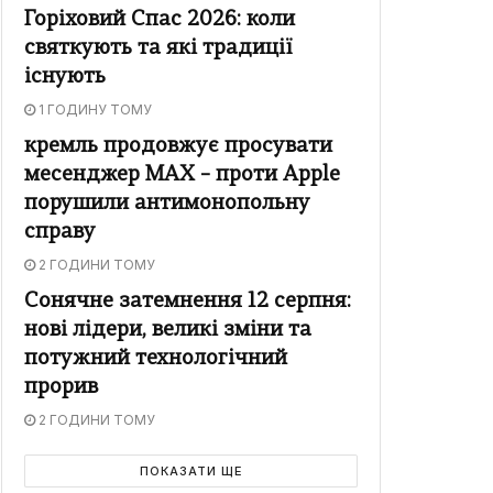
Горіховий Спас 2026: коли
святкують та які традиції
існують
1 ГОДИНУ ТОМУ
кремль продовжує просувати
месенджер MAX – проти Apple
порушили антимонопольну
справу
2 ГОДИНИ ТОМУ
Сонячне затемнення 12 серпня:
нові лідери, великі зміни та
потужний технологічний
прорив
2 ГОДИНИ ТОМУ
ПОКАЗАТИ ЩЕ