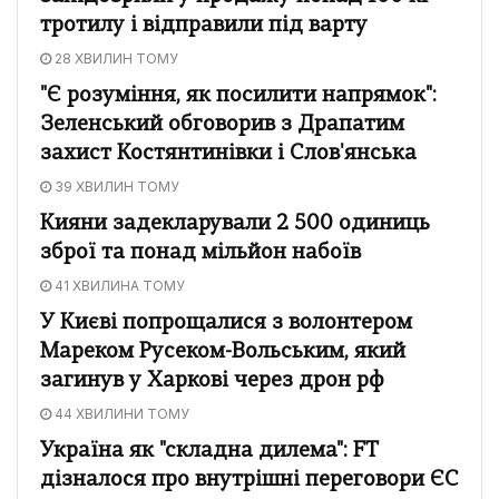
тротилу і відправили під варту
28 ХВИЛИН ТОМУ
"Є розуміння, як посилити напрямок":
Зеленський обговорив з Драпатим
захист Костянтинівки і Слов'янська
39 ХВИЛИН ТОМУ
Кияни задекларували 2 500 одиниць
зброї та понад мільйон набоїв
41 ХВИЛИНА ТОМУ
У Києві попрощалися з волонтером
Мареком Русеком-Вольським, який
загинув у Харкові через дрон рф
44 ХВИЛИНИ ТОМУ
Україна як "складна дилема": FT
дізналося про внутрішні переговори ЄС