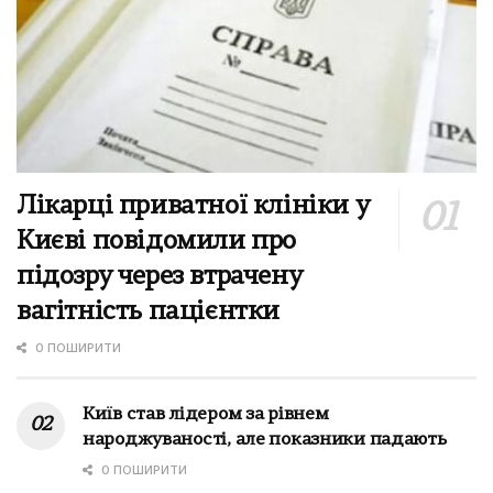
Лікарці приватної клініки у
Києві повідомили про
підозру через втрачену
вагітність пацієнтки
0 ПОШИРИТИ
Київ став лідером за рівнем
народжуваності, але показники падають
0 ПОШИРИТИ