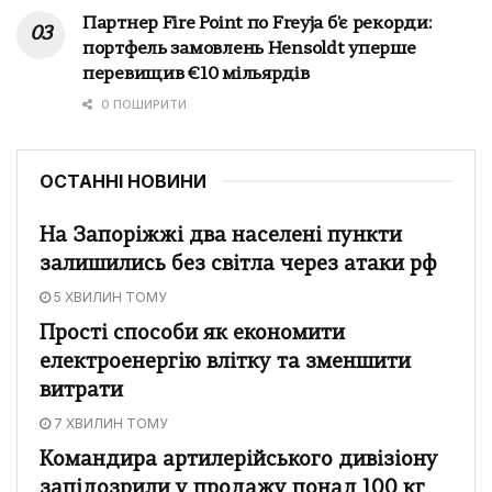
Партнер Fire Point по Freyja б'є рекорди:
портфель замовлень Hensoldt уперше
перевищив €10 мільярдів
0 ПОШИРИТИ
ОСТАННІ НОВИНИ
На Запоріжжі два населені пункти
залишились без світла через атаки рф
5 ХВИЛИН ТОМУ
Прості способи як економити
електроенергію влітку та зменшити
витрати
7 ХВИЛИН ТОМУ
Командира артилерійського дивізіону
запідозрили у продажу понад 100 кг