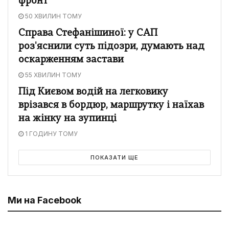
фронт
50 ХВИЛИН ТОМУ
Справа Стефанішиної: у САП
роз'яснили суть підозри, думають над
оскарженням застави
55 ХВИЛИН ТОМУ
Під Києвом водій на легковику
врізався в бордюр, маршрутку і наїхав
на жінку на зупинці
1 ГОДИНУ ТОМУ
ПОКАЗАТИ ЩЕ
Ми на Facebook