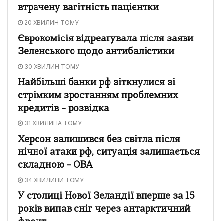
втрачену вагітність пацієнтки
20 ХВИЛИН ТОМУ
Єврокомісія відреагувала після заяви
Зеленського щодо антибалістики
30 ХВИЛИН ТОМУ
Найбільші банки рф зіткнулися зі
стрімким зростанням проблемних
кредитів – розвідка
31 ХВИЛИНА ТОМУ
Херсон залишився без світла після
нічної атаки рф, ситуація залишається
складною – ОВА
34 ХВИЛИНИ ТОМУ
У столиці Нової Зеландії вперше за 15
років випав сніг через антарктичний