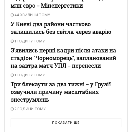
млн євро – Міненергетики
44 ХВИЛИНИ ТОМУ
У Києві два райони частково
залишились без світла через аварію
1 ГОДИНУ ТОМУ
З'явились перші кадри після атаки на
стадіон "Чорноморець", запланований
на завтра матч УПЛ – перенесли
1 ГОДИНУ ТОМУ
Три блекаути за два тижні – у Грузії
озвучили причину масштабних
знеструмлень
2 ГОДИНИ ТОМУ
ПОКАЗАТИ ЩЕ