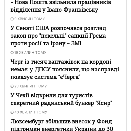
– Нова Пошта звільнила працівників
відділення у Івано-Франківську
9 ХВИЛИН ТОМУ
У Сенаті США розпочався розгляд
закон про "пекельні" санкції Грема
проти росії та Ірану – ЗМІ
19 ХВИЛИН ТОМУ
Черг із тисяч вантажівок на кордоні
немає: у ДПСУ пояснили, що насправді
показує система “єЧерга”
28 ХВИЛИН ТОМУ
У Чехії відкрили для туристів
секретний радянський бункер "Ясир"
40 ХВИЛИН ТОМУ
Люксембург збільшив внесок у Фонд
підтримки енергетики України до 30