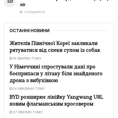
ліг
0 ПОШИРИТИ
ОСТАННІ НОВИНИ
Жителів Північної Кореї закликали
рятуватися від спеки супом із собак
15 ХВИЛИН ТОМУ
У Німеччині спростували дані про
боєприпаси у літаку біля знайденого
дрона з вибухівкою
24 ХВИЛИНИ ТОМУ
BYD розширює лінійку Yangwang U8L
новим флагманським кросовером
37 ХВИЛИН ТОМУ