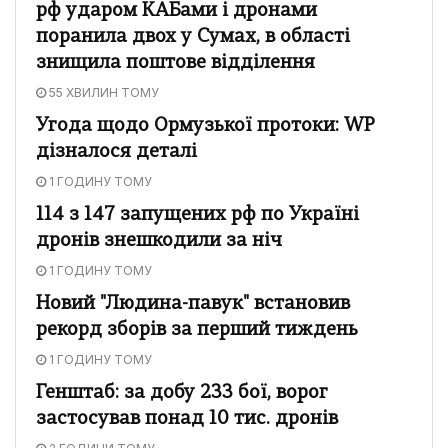
рф ударом КАБами і дронами
поранила двох у Сумах, в області
знищила поштове відділення
55 ХВИЛИН ТОМУ
Угода щодо Ормузької протоки: WP
дізналося деталі
1 ГОДИНУ ТОМУ
114 з 147 запущених рф по Україні
дронів знешкодили за ніч
1 ГОДИНУ ТОМУ
Новий "Людина-павук" встановив
рекорд зборів за перший тиждень
1 ГОДИНУ ТОМУ
Генштаб: за добу 233 бої, ворог
застосував понад 10 тис. дронів