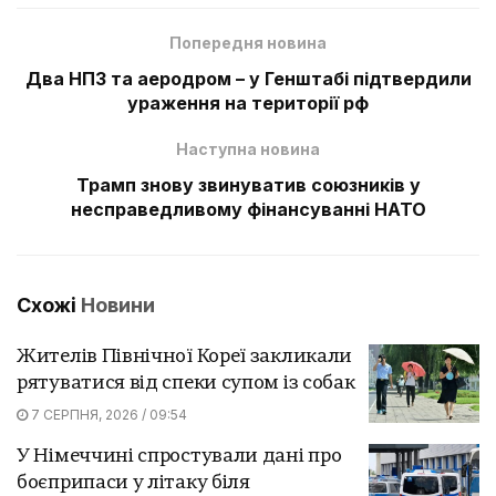
Попередня новина
Два НПЗ та аеродром – у Генштабі підтвердили
ураження на території рф
Наступна новина
Трамп знову звинуватив союзників у
несправедливому фінансуванні НАТО
Схожі
Новини
Жителів Північної Кореї закликали
рятуватися від спеки супом із собак
7 СЕРПНЯ, 2026 / 09:54
У Німеччині спростували дані про
боєприпаси у літаку біля