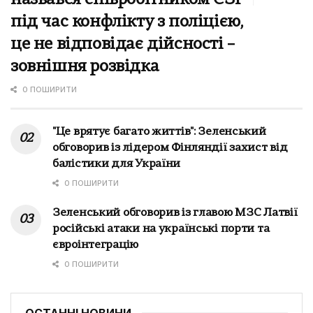
під час конфлікту з поліцією,
це не відповідає дійсності –
зовнішня розвідка
0 ПОШИРИТИ
"Це врятує багато життів": Зеленський
обговорив із лідером Фінляндії захист від
балістики для України
0 ПОШИРИТИ
Зеленський обговорив із главою МЗС Латвії
російські атаки на українські порти та
євроінтеграцію
0 ПОШИРИТИ
ОСТАННІ НОВИНИ