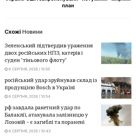
план
Схожі
Новини
Зеленський підтвердив ураження
двох російських НПЗ, катерів і
суден "тіньового флоту"
6 СЕРПНЯ, 2026 / 10:55
російський удар зруйнував склад із
продукцією Bosch в Україні
6 СЕРПНЯ, 2026 / 10:54
рф завдала ракетний удар по
Балаклії, атакувала залізницю у
Лозовій – є загиблі та поранені
6 СЕРПНЯ, 2026 / 10:43