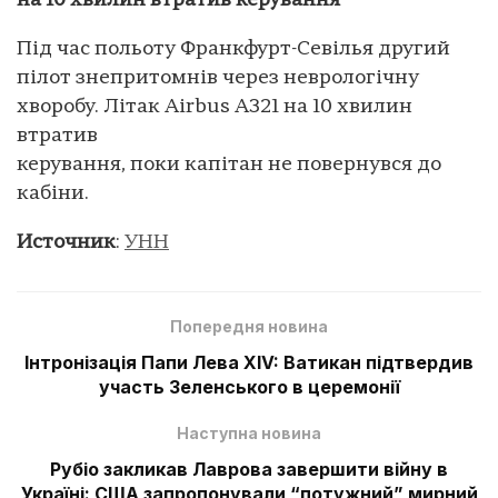
на 10 хвилин втратив керування
Під час польоту Франкфурт-Севілья другий
пілот знепритомнів через неврологічну
хворобу. Літак Airbus A321 на 10 хвилин
втратив
керування, поки капітан не повернувся до
кабіни.
Источник
:
УНН
Попередня новина
Інтронізація Папи Лева XIV: Ватикан підтвердив
участь Зеленського в церемонії
Наступна новина
Рубіо закликав Лаврова завершити війну в
Україні: США запропонували “потужний” мирний