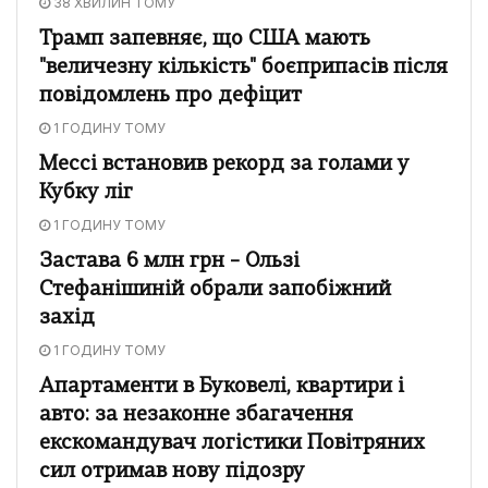
38 ХВИЛИН ТОМУ
Трамп запевняє, що США мають
"величезну кількість" боєприпасів після
повідомлень про дефіцит
1 ГОДИНУ ТОМУ
Мессі встановив рекорд за голами у
Кубку ліг
1 ГОДИНУ ТОМУ
Застава 6 млн грн – Ользі
Стефанішиній обрали запобіжний
захід
1 ГОДИНУ ТОМУ
Апартаменти в Буковелі, квартири і
авто: за незаконне збагачення
екскомандувач логістики Повітряних
сил отримав нову підозру