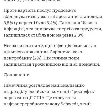
проти 2,1% місяцем раніше.
Проте вартість послуг продовжує
збільшуватися: у жовтні зростання становило
3,5% (у вересні було 3,4%). Так звана “базова
інфляція”, яка виключає енергію та продукти,
залишилася стабільною на рівні 2,8%.
Незважаючи на те, що інфляція близька до
цільового показника Європейського
центробанку (2%), Німеччина поки
залишається трохи вищою від цієї позначки.
Доповнення
Німеччина розглядає націоналізацію
підрозділу російської компанії “роснефть”
через санкції США. Це стосується
нафтопереробного заводу Schwedt, який