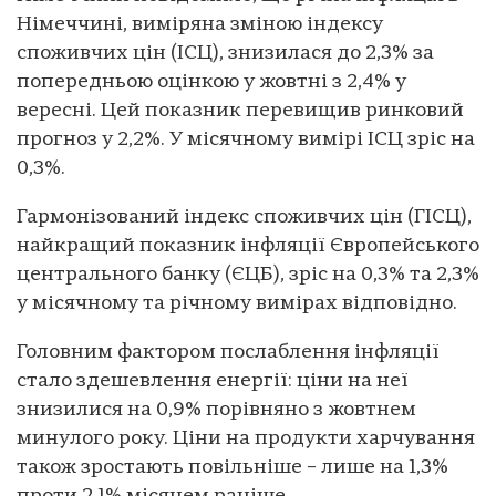
Німеччині, виміряна зміною індексу
споживчих цін (ІСЦ), знизилася до 2,3% за
попередньою оцінкою у жовтні з 2,4% у
вересні. Цей показник перевищив ринковий
прогноз у 2,2%. У місячному вимірі ІСЦ зріс на
0,3%.
Гармонізований індекс споживчих цін (ГІСЦ),
найкращий показник інфляції Європейського
центрального банку (ЄЦБ), зріс на 0,3% та 2,3%
у місячному та річному вимірах відповідно.
Головним фактором послаблення інфляції
стало здешевлення енергії: ціни на неї
знизилися на 0,9% порівняно з жовтнем
минулого року. Ціни на продукти харчування
також зростають повільніше – лише на 1,3%