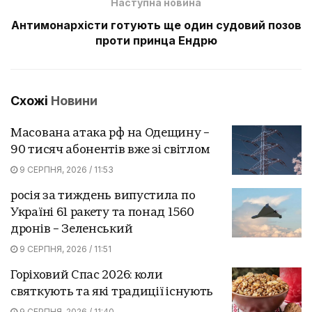
Наступна новина
Антимонархісти готують ще один судовий позов
проти принца Ендрю
Схожі
Новини
Масована атака рф на Одещину –
90 тисяч абонентів вже зі світлом
9 СЕРПНЯ, 2026 / 11:53
росія за тиждень випустила по
Україні 61 ракету та понад 1560
дронів – Зеленський
9 СЕРПНЯ, 2026 / 11:51
Горіховий Спас 2026: коли
святкують та які традиції існують
9 СЕРПНЯ, 2026 / 11:40