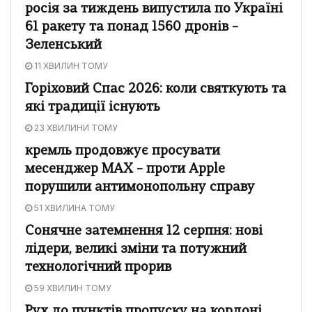
росія за тиждень випустила по Україні
61 ракету та понад 1560 дронів –
Зеленський
11 ХВИЛИН ТОМУ
Горіховий Спас 2026: коли святкують та
які традиції існують
23 ХВИЛИНИ ТОМУ
кремль продовжує просувати
месенджер MAX – проти Apple
порушили антимонопольну справу
51 ХВИЛИНА ТОМУ
Сонячне затемнення 12 серпня: нові
лідери, великі зміни та потужний
технологічний прорив
59 ХВИЛИН ТОМУ
Рух до пунктів пропуску на кордоні