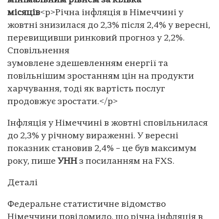
мінімальним рівнем за кілька
місяців
<p>Річна інфляція в Німеччині у
жовтні знизилася до 2,3% після 2,4% у вересні,
перевищивши ринковий прогноз у 2,2%.
Сповільнення
зумовлене здешевленням енергії та
повільнішим зростанням цін на продукти
харчування, тоді як вартість послуг
продовжує зростати.</p>
Інфляція у Німеччині в жовтні сповільнилася
до 2,3% у річному вираженні. У вересні
показник становив 2,4% – це був максимум
року, пише
УНН
з посиланням на FXS.
Деталі
Федеральне статистичне відомство
Німеччини повідомило, що річна інфляція в