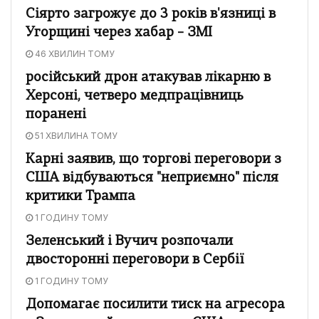
Сіярто загрожує до 3 років в'язниці в
Угорщині через хабар – ЗМІ
46 ХВИЛИН ТОМУ
російський дрон атакував лікарню в
Херсоні, четверо медпрацівниць
поранені
51 ХВИЛИНА ТОМУ
Карні заявив, що торгові переговори з
США відбуваються "неприємно" після
критики Трампа
1 ГОДИНУ ТОМУ
Зеленський і Вучич розпочали
двосторонні переговори в Сербії
1 ГОДИНУ ТОМУ
Допомагає посилити тиск на агресора