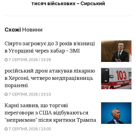
тисяч військових – Сирський
Схожі
Новини
Сіярто загрожує до 3 років в'язниці
в Угорщині через хабар – ЗМІ
7 СЕРПНЯ, 2026 / 23:28
російський дрон атакував лікарню
в Херсоні, четверо медпрацівниць
поранені
7 СЕРПНЯ, 2026 / 23:23
Карні заявив, що торгові
переговори з США відбуваються
"неприємно" після критики Трампа
7 СЕРПНЯ, 2026 / 23:05