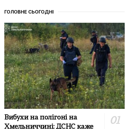
ГОЛОВНЕ СЬОГОДНІ
Вибухи на полігоні на
Хмельниччині: ДСНС каже