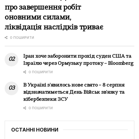
про завершення робіт
оновними силами,
ліквідація наслідків триває
0 ПОШИРИТИ
Іран хоче заборонити прохід суден США та
Ізраїлю через Ормузьку протоку – Bloomberg
0 ПОШИРИТИ
В Україні з'явилось нове свято – 8 серпня
відзначатиметься День Військ зв'язку та
кібербезпеки ЗСУ
0 ПОШИРИТИ
ОСТАННІ НОВИНИ