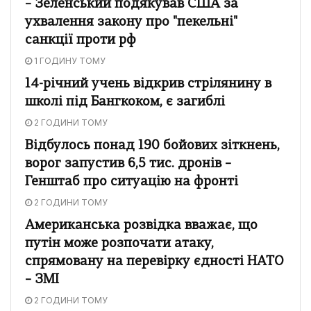
– Зеленський подякував США за
ухвалення закону про "пекельні"
санкції проти рф
1 ГОДИНУ ТОМУ
14-річний учень відкрив стрілянину в
школі під Бангкоком, є загиблі
2 ГОДИНИ ТОМУ
Відбулось понад 190 бойових зіткнень,
ворог запустив 6,5 тис. дронів –
Генштаб про ситуацію на фронті
2 ГОДИНИ ТОМУ
Американська розвідка вважає, що
путін може розпочати атаку,
спрямовану на перевірку єдності НАТО
– ЗМІ
2 ГОДИНИ ТОМУ