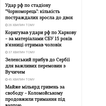
Удар рф по стадіону
"Чорноморець": кількість
постраждалих зросла до двох
26 ХВИЛИН ТОМУ
Коригував удари рф по Харкову
– за матеріалами СБУ 15 років
в'язниці отримав чоловік
37 ХВИЛИН ТОМУ
Зеленський прибув до Сербії
для важливих перемовин з
Вучичем
45 ХВИЛИН ТОМУ
Майже мільярд гривень за
свободу – Коломойському
продовжили тримання під
вартою