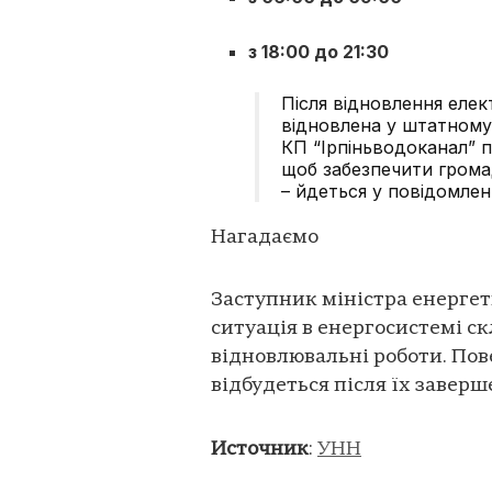
з 18:00 до 21:30
Після відновлення еле
відновлена у штатному 
КП “Ірпіньводоканал” 
щоб забезпечити гром
– йдеться у повідомленн
Нагадаємо
Заступник міністра енерге
ситуація в енергосистемі ск
відновлювальні роботи. По
відбудеться після їх заверш
Источник
:
УНН