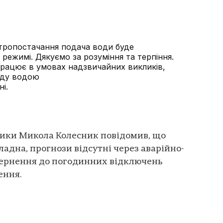
ктропостачання подача води буде
режимі. Дякуємо за розуміння та терпіння.
працює в умовах надзвичайних викликів,
аду водою
і.
тики Микола Колесник повідомив, що
ладна, прогнози відсутні через аварійно-
вернення до погодинних відключень
ення.