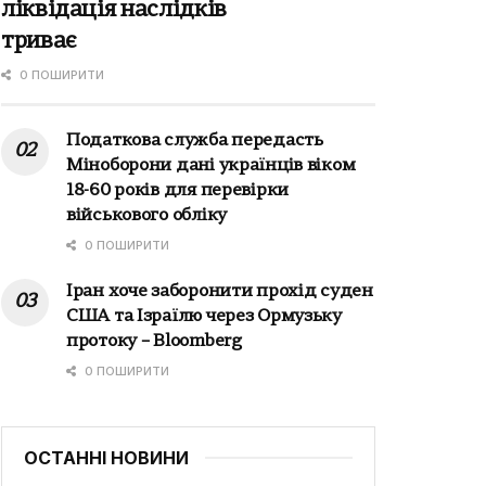
ліквідація наслідків
триває
0 ПОШИРИТИ
Податкова служба передасть
Міноборони дані українців віком
18-60 років для перевірки
військового обліку
0 ПОШИРИТИ
Іран хоче заборонити прохід суден
США та Ізраїлю через Ормузьку
протоку – Bloomberg
0 ПОШИРИТИ
ОСТАННІ НОВИНИ