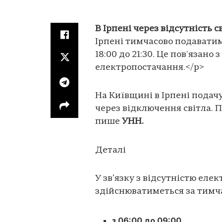
В Ірпені через відсутність 
Ірпені тимчасово подаватиму
18:00 до 21:30. Це пов'язано 
електропостачання.</p>
На Київщині в Ірпені подач
через відключення світла. П
пише
УНН.
Деталі
У зв’язку з відсутністю ел
здійснюватиметься за тимч
з 06:00 до 09:00