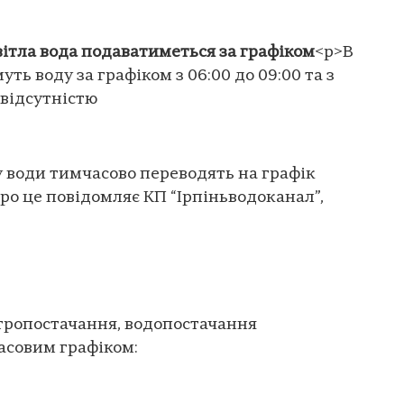
світла вода подаватиметься за графіком
<p>В
ть воду за графіком з 06:00 до 09:00 та з
з відсутністю
у води тимчасово переводять на графік
ро це повідомляє КП “Ірпіньводоканал”,
ектропостачання, водопостачання
асовим графіком: