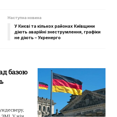
Наступна новина
У Києві та кількох районах Київщини
діють аварійні знеструмлення, графіки
не діють – Укренерго
ад базою
ь
ундесверу,
 ЗМІ. У ніч