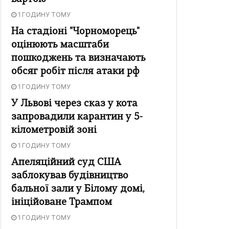
1 ГОДИНУ ТОМУ
На стадіоні "Чорноморець"
оцінюють масштаби
пошкоджень та визначають
обсяг робіт після атаки рф
1 ГОДИНУ ТОМУ
У Львові через сказ у кота
запровадили карантин у 5-
кілометровій зоні
1 ГОДИНУ ТОМУ
Апеляційний суд США
заблокував будівництво
бальної зали у Білому домі,
ініційоване Трампом
1 ГОДИНУ ТОМУ