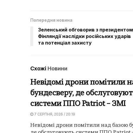
Попередня новина
Зеленський обговорив з президентом
Фінляндії наслідки російських ударів
та потенціал захисту
Схожі
Новини
Невідомі дрони помітили н
бундесверу, де обслуговуют
системи ППО Patriot – ЗМІ
7 СЕРПНЯ, 2026 / 20:19
Невідомі дрони помітили над базою б
де обслуговують системи ППО Patriot -