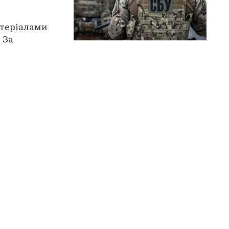
атеріалами
 За