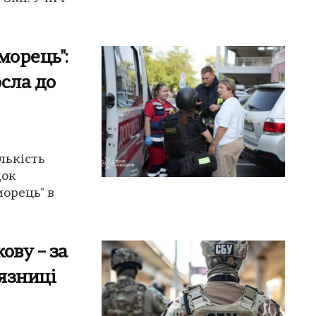
морець":
сла до
лькість
док
морець" в
ову – за
'язниці