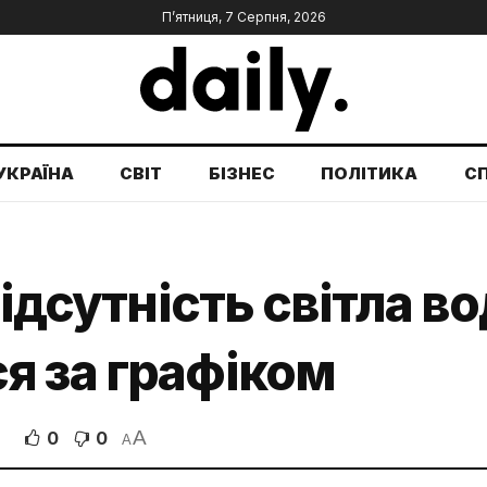
П’ятниця, 7 Серпня, 2026
УКРАЇНА
СВІТ
БІЗНЕС
ПОЛІТИКА
С
відсутність світла в
я за графіком
A
0
0
A