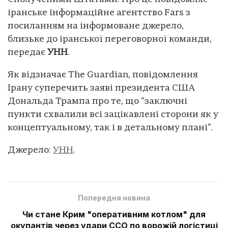
іранське інформаційне агентство Fars з
посиланням на інформоване джерело,
близьке до іранської переговорної команди,
передає
УНН
.
Як відзначає The Guardian, повідомлення
Ірану суперечить заяві президента США
Дональда Трампа про те, що “заключні
пункти схвалили всі зацікавлені сторони як у
концептуальному, так і в детальному плані”.
Джерело:
УНН
.
Попередня новина
Чи стане Крим "оперативним котлом" для
окупантів через удари ССО по ворожій логістиці