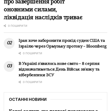
про завершення робіт
оновними силами,
ліквідація наслідків триває
0 ПОШИРИТИ
Іран хоче заборонити прохід суден США та
Ізраїлю через Ормузьку протоку – Bloomberg
0 ПОШИРИТИ
В Україні з'явилось нове свято – 8 серпня
відзначатиметься День Військ зв'язку та
кібербезпеки ЗСУ
0 ПОШИРИТИ
ОСТАННІ НОВИНИ