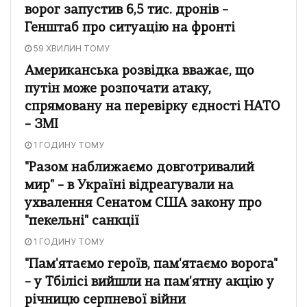
ворог запустив 6,5 тис. дронів –
Генштаб про ситуацію на фронті
59 ХВИЛИН ТОМУ
Американська розвідка вважає, що
путін може розпочати атаку,
спрямовану на перевірку єдності НАТО
– ЗМІ
1 ГОДИНУ ТОМУ
"Разом наближаємо довготривалий
мир" – в Україні відреагували на
ухвалення Сенатом США закону про
"пекельні" санкції
1 ГОДИНУ ТОМУ
"Пам'ятаємо героїв, пам'ятаємо ворога"
– у Тбілісі вийшли на пам'ятну акцію у
річницю серпневої війни