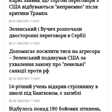
Карні заявив, що торгові переговори з
США відбуваються "неприємно" після
критики Трампа
16 ХВИЛИН ТОМУ
Зеленський і Вучич розпочали
двосторонні переговори в Сербії
27 ХВИЛИН ТОМУ
Допомагає посилити тиск на агресора
– Зеленський подякував США за
ухвалення закону про "пекельні"
санкції проти рф
28 ХВИЛИН ТОМУ
14-річний учень відкрив стрілянину в
школі під Бангкоком, є загиблі
48 ХВИЛИН ТОМУ
Відбулось понад 190 бойових зіткнень,