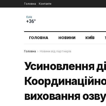
Головна
Контакти
Київ
+36°
ГОЛОВНА
НОВИНИ
КИЇВ
Головна
Новини від партнерів
Усиновлення діт
Координаційног
виховання озв