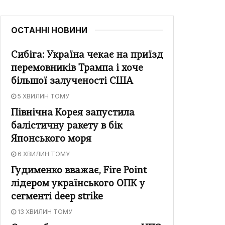
ОСТАННІ НОВИНИ
Сибіга: Україна чекає на приїзд
перемовників Трампа і хоче
більшої залученості США
5 ХВИЛИН ТОМУ
Північна Корея запустила
балістичну ракету в бік
Японського моря
6 ХВИЛИН ТОМУ
Гудименко вважає, Fire Point
лідером українського ОПК у
сегменті deep strike
13 ХВИЛИН ТОМУ