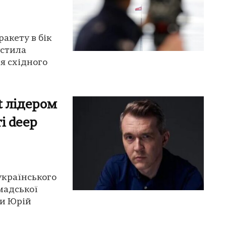
ракету в бік
устила
ля східного
t лідером
і deep
українського
омадської
ни Юрій