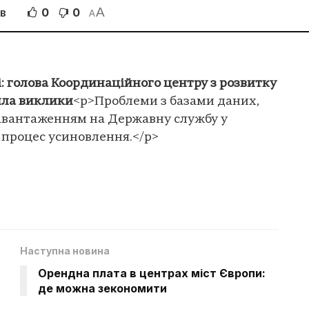
A
0
0
ІВ
A
і: голова Координаційного центру з розвитку
ила виклики
<p>Проблеми з базами даних,
навантаженням на Державну службу у
 процес усиновлення.</p>
Наступна новина
Орендна плата в центрах міст Європи:
де можна зекономити