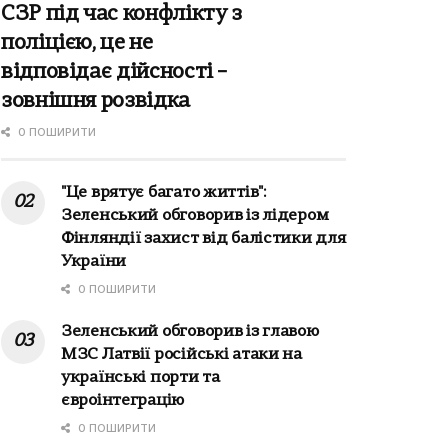
СЗР під час конфлікту з
поліцією, це не
відповідає дійсності –
зовнішня розвідка
0 ПОШИРИТИ
"Це врятує багато життів":
Зеленський обговорив із лідером
Фінляндії захист від балістики для
України
0 ПОШИРИТИ
Зеленський обговорив із главою
МЗС Латвії російські атаки на
українські порти та
євроінтеграцію
0 ПОШИРИТИ