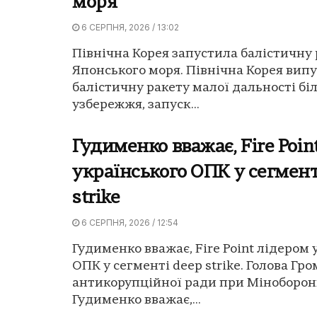
моря
6 СЕРПНЯ, 2026 / 13:02
Північна Корея запустила балістичну 
Японського моря. Північна Корея вип
балістичну ракету малої дальності бі
узбережжя, запуск...
Гудименко вважає, Fire Poin
українського ОПК у сегмент
strike
6 СЕРПНЯ, 2026 / 12:54
Гудименко вважає, Fire Point лідером 
ОПК у сегменті deep strike. Голова Гр
антикорупційної ради при Міноборо
Гудименко вважає,...