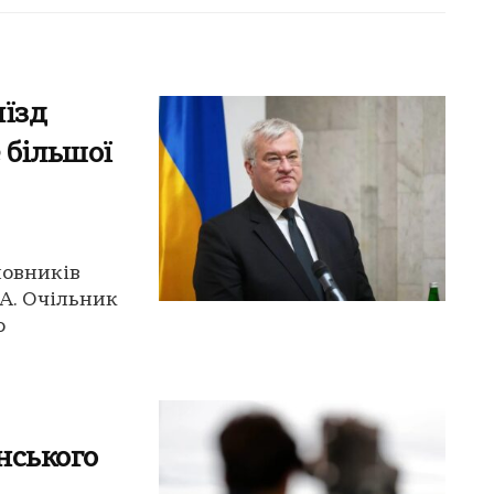
иїзд
 більшої
мовників
ША. Очільник
о
нського