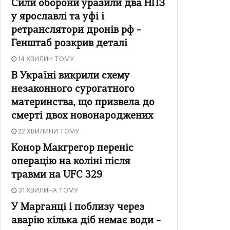
Сили оборони уразили два НПЗ
у ярославлі та уфі і
ретранслятори дронів рф –
Генштаб розкрив деталі
14 ХВИЛИН ТОМУ
В Україні викрили схему
незаконного сурогатного
материнства, що призвела до
смерті двох новонароджених
22 ХВИЛИНИ ТОМУ
Конор Макгрегор переніс
операцію на коліні після
травми на UFC 329
31 ХВИЛИНА ТОМУ
У Марганці і поблизу через
аварію кілька діб немає води –