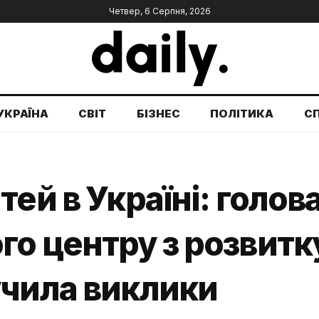
Четвер, 6 Серпня, 2026
УКРАЇНА
СВІТ
БІЗНЕС
ПОЛІТИКА
С
ей в Україні: голов
о центру з розвитк
учила виклики