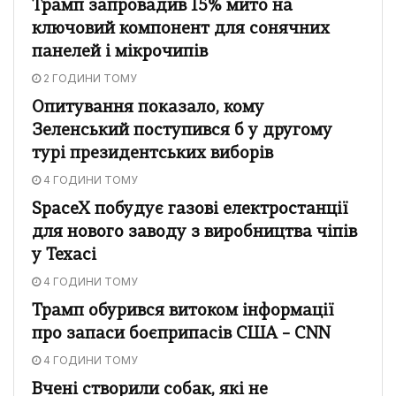
Трамп запровадив 15% мито на
ключовий компонент для сонячних
панелей і мікрочипів
2 ГОДИНИ ТОМУ
Опитування показало, кому
Зеленський поступився б у другому
турі президентських виборів
4 ГОДИНИ ТОМУ
SpaceX побудує газові електростанції
для нового заводу з виробництва чіпів
у Техасі
4 ГОДИНИ ТОМУ
Трамп обурився витоком інформації
про запаси боєприпасів США – CNN
4 ГОДИНИ ТОМУ
Вчені створили собак, які не