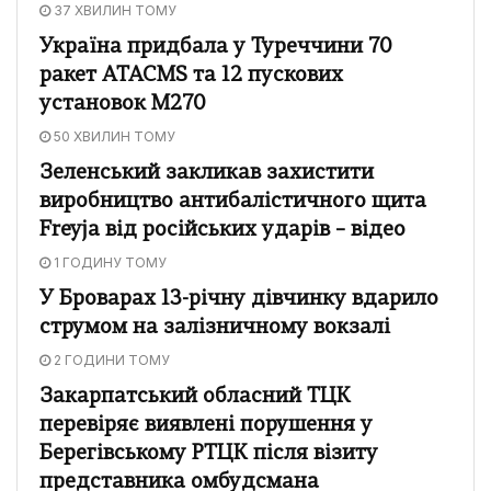
37 ХВИЛИН ТОМУ
Україна придбала у Туреччини 70
ракет ATACMS та 12 пускових
установок M270
50 ХВИЛИН ТОМУ
Зеленський закликав захистити
виробництво антибалістичного щита
Freyja від російських ударів – відео
1 ГОДИНУ ТОМУ
У Броварах 13-річну дівчинку вдарило
струмом на залізничному вокзалі
2 ГОДИНИ ТОМУ
Закарпатський обласний ТЦК
перевіряє виявлені порушення у
Берегівському РТЦК після візиту
представника омбудсмана