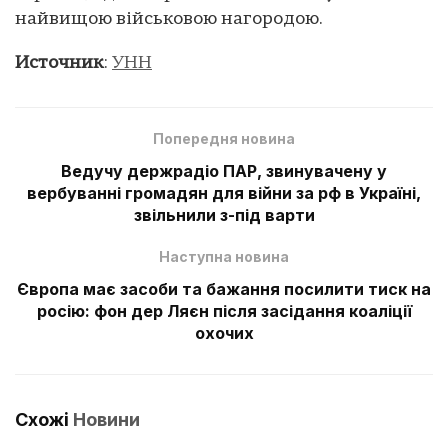
найвищою військовою нагородою.
Источник
:
УНН
Попередня новина
Ведучу держрадіо ПАР, звинувачену у
вербуванні громадян для війни за рф в Україні,
звільнили з-під варти
Наступна новина
Європа має засоби та бажання посилити тиск на
росію: фон дер Ляєн після засідання коаліції
охочих
Схожі
Новини