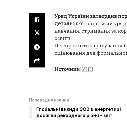
Уряд України затвердив пор
деталі
<p>Український уряд
навчання, отриманих за кор
освіти.
Це спростить зарахування і
оцінювання для формальної 
Источник
:
УНН
Попередня новина
Глобальні викиди CO2 в енергетиці
досягли рекордного рівня – звіт