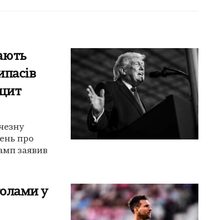
ають
ипасів
іцит
чезну
лень про
амп заявив
голами у