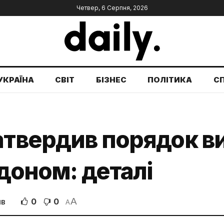
Четвер, 6 Серпня, 2026
УКРАЇНА
СВІТ
БІЗНЕС
ПОЛІТИКА
С
атвердив порядок ви
рдоном: деталі
A
0
0
ІВ
A