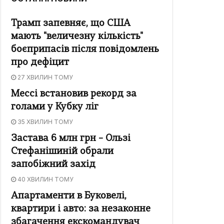
Трамп запевняє, що США
мають "величезну кількість"
боєприпасів після повідомлень
про дефіцит
27 ХВИЛИН ТОМУ
Мессі встановив рекорд за
голами у Кубку ліг
35 ХВИЛИН ТОМУ
Застава 6 млн грн – Ользі
Стефанішиній обрали
запобіжний захід
40 ХВИЛИН ТОМУ
Апартаменти в Буковелі,
квартири і авто: за незаконне
збагачення екскомандувач