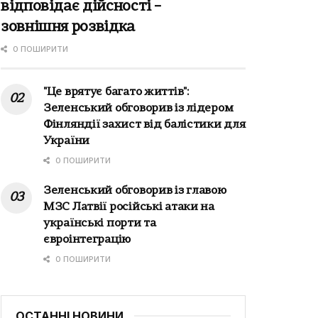
відповідає дійсності –
зовнішня розвідка
0 ПОШИРИТИ
"Це врятує багато життів":
Зеленський обговорив із лідером
Фінляндії захист від балістики для
України
0 ПОШИРИТИ
Зеленський обговорив із главою
МЗС Латвії російські атаки на
українські порти та
євроінтеграцію
0 ПОШИРИТИ
ОСТАННІ НОВИНИ