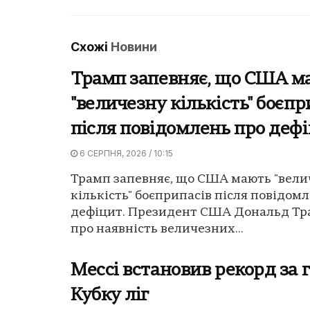
Схожі
Новини
Трамп запевняє, що США м
"величезну кількість" боєпр
після повідомлень про деф
6 СЕРПНЯ, 2026 / 10:15
Трамп запевняє, що США мають "вели
кількість" боєприпасів після повідом
дефіцит. Президент США Дональд Тр
про наявність величезних...
Мессі встановив рекорд за 
Кубку ліг