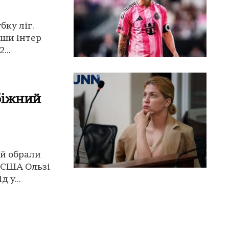
бку ліг.
гши Інтер
...
біжний
ій обрали
в США Ользі
 у...