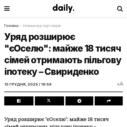
Головна
Новини від партнерів
Уряд розширює
"єОселю": майже 18 тисяч
сімей отримають пільгову
іпотеку – Свириденко
A
15 ГРУДНЯ, 2025 / 19:59
A
Уряд розширює "єОселю": майже 18 тисяч