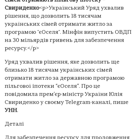
сімей отримають пільгову іпотеку –
Свириденко
<p>Український Уряд ухвалив
рішення, що дозволить 18 тисячам
українських сімей отримати житло за
програмою "єОселя". Мінфін випустить ОВДП
на 30 мільярдів гривень для забезпечення
ресурсу.</p>
Уряд ухвалив рішення, яке дозволить ще
близько 18 тисячам українських сімей
отримати житло за державною програмою
пільгової іпотеки “єОселя”. Про це
повідомила прем’єр-міністр України Юлія
Свириденко у своєму Telegram-каналі, пише
УНН
.
Деталі
Для забезпечення ресурсу для продовження