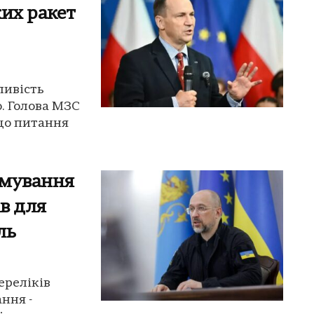
ких ракет
ливість
. Голова МЗС
що питання
рмування
ів для
ль
ереліків
ння -