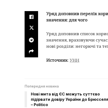
Уряд доповнив перелік кор
значення: для чого
Уряд доповнив список кори
значення, враховуючи сучасн
нові розділи: негорючі та те
Источник
:
УНН
Попередня новина
Нові мита від ЄС можуть суттєво
підірвати довіру України до Брюссел
– Politico