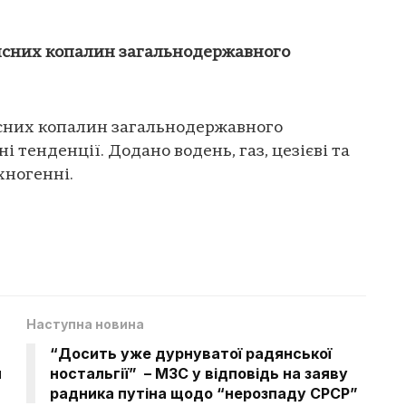
исних копалин загальнодержавного
сних копалин загальнодержавного
і тенденції. Додано водень, газ, цезієві та
хногенні.
Наступна новина
“Досить уже дурнуватої радянської
я
ностальгії” – МЗС у відповідь на заяву
радника путіна щодо “нерозпаду СРСР”