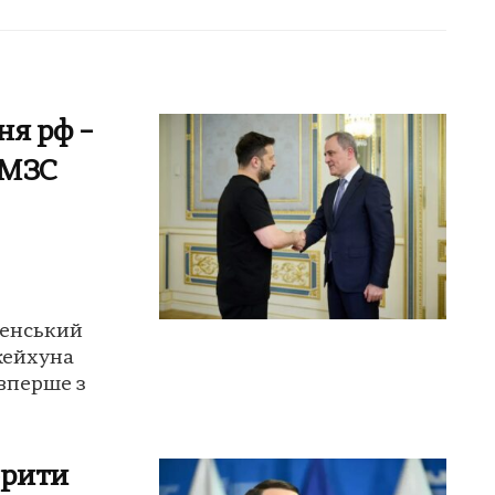
ня рф –
 МЗС
ленський
жейхуна
вперше з
орити