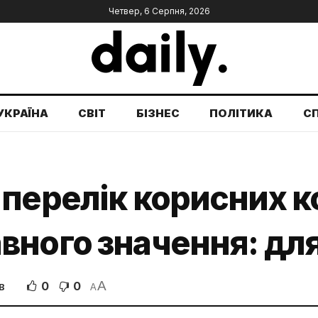
Четвер, 6 Серпня, 2026
УКРАЇНА
СВІТ
БІЗНЕС
ПОЛІТИКА
С
 перелік корисних 
ного значення: для
A
0
0
В
A