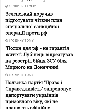
48 ХВИЛИН ТОМУ
Зеленський доручив
підготувати чіткий план
спеціальної санкційної
операції проти рф
1 ГОДИНУ ТОМУ
"Полон для рф – не гарантія
життя": Лубінець відреагував
на розстріл бійця ЗСУ біля
Мирного на Донеччині
1 ГОДИНУ ТОМУ
Польська партія "Право і
Справедливість" запропонує
депортувати українців
призовного віку, які не
працюють офіційно