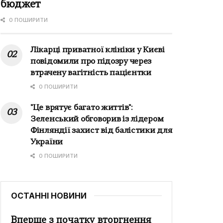
бюджет
0 ПОШИРИТИ
Лікарці приватної клініки у Києві
повідомили про підозру через
втрачену вагітність пацієнтки
0 ПОШИРИТИ
"Це врятує багато життів":
Зеленський обговорив із лідером
Фінляндії захист від балістики для
України
0 ПОШИРИТИ
ОСТАННІ НОВИНИ
Вперше з початку вторгнення