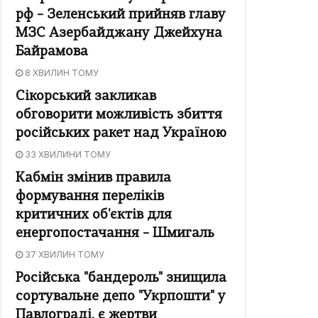
рф – Зеленський прийняв главу
МЗС Азербайджану Джейхуна
Байрамова
8 ХВИЛИН ТОМУ
Сікорський закликав
обговорити можливість збиття
російських ракет над Україною
33 ХВИЛИНИ ТОМУ
Кабмін змінив правила
формування переліків
критичних об'єктів для
енергопостачання – Шмигаль
37 ХВИЛИН ТОМУ
Російська "бандероль" знищила
сортувальне депо "Укрпошти" у
Павлограді, є жертви