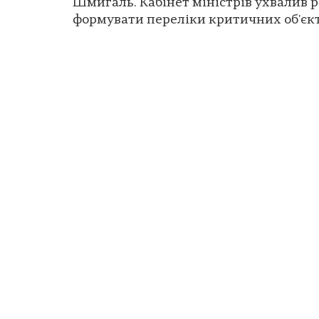
Шмигаль. Кабінет міністрів ухвалив 
формувати переліки критичних об'єкті