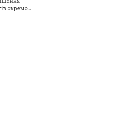
рішення
в окремо...