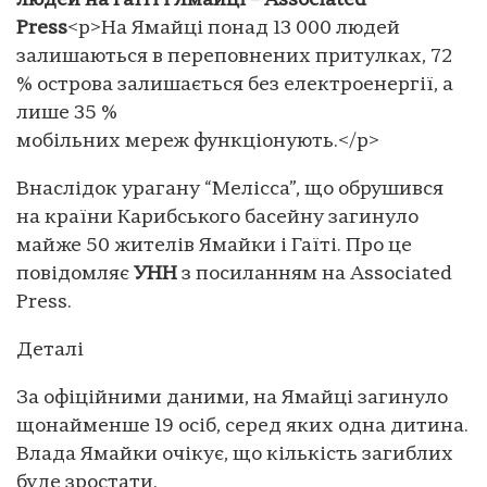
людей на Гаїті і Ямайці – Associated
Press
<p>На Ямайці понад 13 000 людей
залишаються в переповнених притулках, 72
% острова залишається без електроенергії, а
лише 35 %
мобільних мереж функціонують.</p>
Внаслідок урагану “Мелісса”, що обрушився
на країни Карибського басейну загинуло
майже 50 жителів Ямайки і Гаїті. Про це
повідомляє
УНН
з посиланням на Associated
Press.
Деталі
За офіційними даними, на Ямайці загинуло
щонайменше 19 осіб, серед яких одна дитина.
Влада Ямайки очікує, що кількість загиблих
буде зростати.