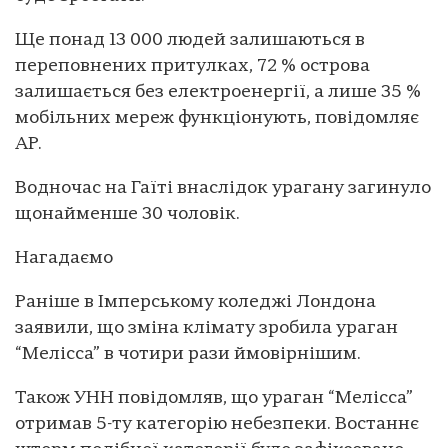
Ще понад 13 000 людей залишаються в
переповнених притулках, 72 % острова
залишається без електроенергії, а лише 35 %
мобільних мереж функціонують, повідомляє
AP.
Водночас на Гаїті внаслідок урагану загинуло
щонайменше 30 чоловік.
Нагадаємо
Раніше в Імперському коледжі Лондона
заявили, що зміна клімату зробила ураган
“Мелісса” в чотири рази ймовірнішим.
Також УНН повідомляв, що ураган “Мелісса”
отримав 5-ту категорію небезпеки. Востаннє