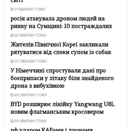
світі
11 ХВИЛИН ТОМУ
росія атакувала дроном людей на
ринку на Сумщині: 10 постраждалих
25 ХВИЛИН ТОМУ
Жителів Північної Кореї закликали
рятуватися від спеки супом із собак
37 ХВИЛИН ТОМУ
У Німеччині спростували дані про
боєприпаси у літаку біля знайденого
дрона з вибухівкою
46 ХВИЛИН ТОМУ
BYD розширює лінійку Yangwang U8L
новим флагманським кросовером
59 ХВИЛИН ТОМУ
рф ударом КАБами і дронами