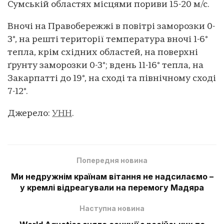
Сумській областях місцями пориви 15-20 м/с.
Вночі на Правобережжі в повітрі заморозки 0-
3°, на решті території температура вночі 1-6°
тепла, крім східних областей, на поверхні
ґрунту заморозки 0-3°; вдень 11-16° тепла, на
Закарпатті до 19°, на сході та північному сході
7-12°.
Джерело:
УНН
.
Попередня новина
Ми недружнім країнам вітання не надсилаємо –
у кремлі відреагували на перемогу Мадяра
Наступна новина