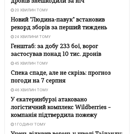
дронів знешкодили за ніч
20 ХВИЛИН ТОМУ
Новий "Людина-павук" встановив
рекорд зборів за перший тиждень
24 ХВИЛИНИ ТОМУ
Генштаб: за добу 233 бої, ворог
застосував понад 10 тис. дронів
45 ХВИЛИН ТОМУ
Спека спаде, але не скрізь: прогноз
погоди на 7 серпня
46 ХВИЛИН ТОМУ
У єкатеринбурзі атаковано
логістичний комплекс Wildberries –
компанія підтвердила пожежу
1 ГОДИНУ ТОМУ