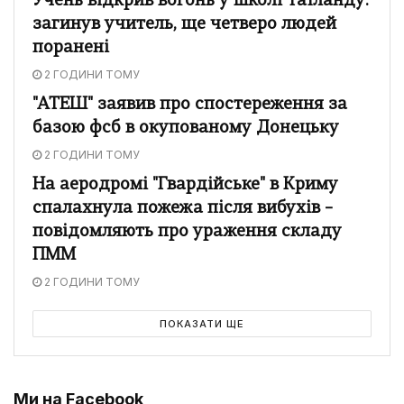
Учень відкрив вогонь у школі Таїланду:
загинув учитель, ще четверо людей
поранені
2 ГОДИНИ ТОМУ
"АТЕШ" заявив про спостереження за
базою фсб в окупованому Донецьку
2 ГОДИНИ ТОМУ
На аеродромі "Гвардійське" в Криму
спалахнула пожежа після вибухів –
повідомляють про ураження складу
ПММ
2 ГОДИНИ ТОМУ
ПОКАЗАТИ ЩЕ
Ми на Facebook