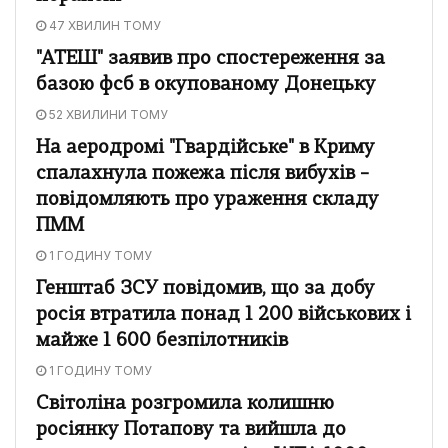
47 ХВИЛИН ТОМУ
"АТЕШ" заявив про спостереження за
базою фсб в окупованому Донецьку
52 ХВИЛИНИ ТОМУ
На аеродромі "Гвардійське" в Криму
спалахнула пожежа після вибухів –
повідомляють про ураження складу
ПММ
1 ГОДИНУ ТОМУ
Генштаб ЗСУ повідомив, що за добу
росія втратила понад 1 200 військових і
майже 1 600 безпілотників
1 ГОДИНУ ТОМУ
Світоліна розгромила колишню
росіянку Потапову та вийшла до