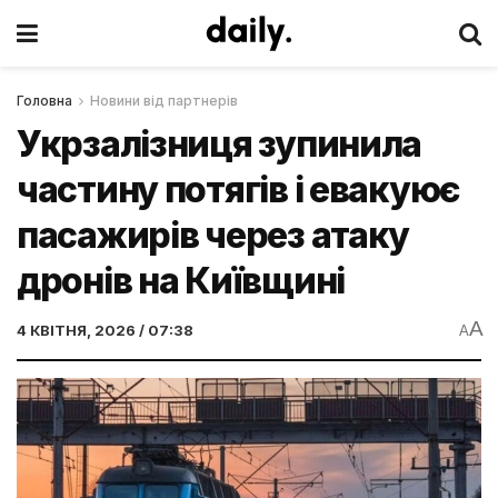
Головна
Новини від партнерів
Укрзалізниця зупинила
частину потягів і евакуює
пасажирів через атаку
дронів на Київщині
A
4 КВІТНЯ, 2026 / 07:38
A