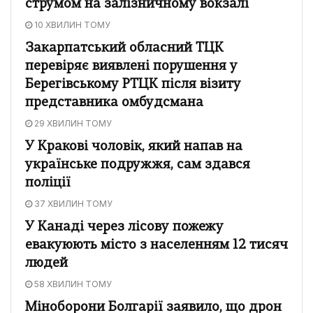
струмом на залізничному вокзалі
10 ХВИЛИН ТОМУ
Закарпатський обласний ТЦК
перевіряє виявлені порушення у
Берегівському РТЦК після візиту
представника омбудсмана
29 ХВИЛИН ТОМУ
У Кракові чоловік, який напав на
українське подружжя, сам здався
поліції
37 ХВИЛИН ТОМУ
У Канаді через лісову пожежу
евакуюють місто з населенням 12 тисяч
людей
58 ХВИЛИН ТОМУ
Міноборони Болгарії заявило, що дрон