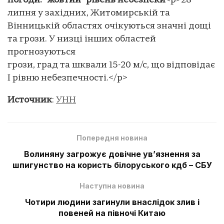
погоди: "жовтий" рівень небезпеки
<p>28
липня у західних, Житомирській та
Вінницькій областях очікуються значні дощі
та грози. У низці інших областей
прогнозуються
грози, град та шквали 15-20 м/с, що відповідає
I рівню небезпечності.</p>
Источник
:
УНН
Попередня новина
Волиняну загрожує довічне увʼязнення за
шпигунство на користь білоруського кдб – СБУ
Наступна новина
Чотири людини загинули внаслідок злив і
повеней на півночі Китаю