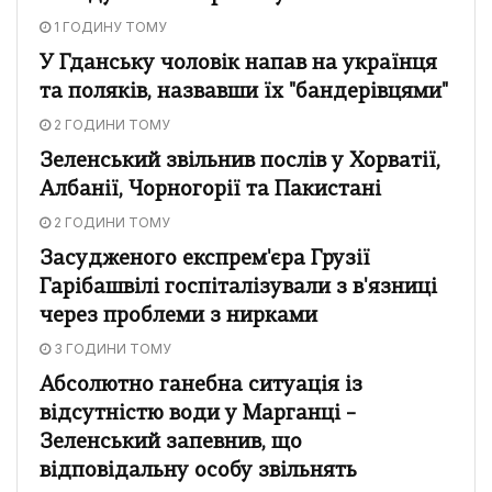
1 ГОДИНУ ТОМУ
У Гданську чоловік напав на українця
та поляків, назвавши їх "бандерівцями"
2 ГОДИНИ ТОМУ
Зеленський звільнив послів у Хорватії,
Албанії, Чорногорії та Пакистані
2 ГОДИНИ ТОМУ
Засудженого експрем'єра Грузії
Гарібашвілі госпіталізували з в'язниці
через проблеми з нирками
3 ГОДИНИ ТОМУ
Абсолютно ганебна ситуація із
відсутністю води у Марганці –
Зеленський запевнив, що
відповідальну особу звільнять