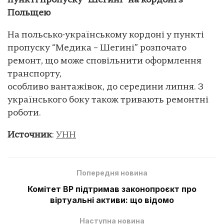
пункті пропуску “Шегині” на кордоні з
Польщею
На польсько-українському кордоні у пункті
пропуску “Медика – Шегині” розпочато
ремонт, що може сповільнити оформлення
транспорту,
особливо вантажівок, до середини липня. З
українського боку також тривають ремонтні
роботи.
Источник
:
УНН
Попередня новина
Комітет ВР підтримав законопроєкт про
віртуальні активи: що відомо
Наступна новина