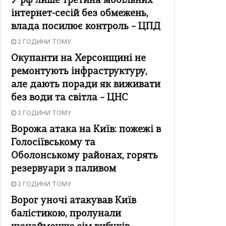
У рф лише третина мобільних
інтернет-сесій без обмежень,
влада посилює контроль – ЦПД
2 ГОДИНИ ТОМУ
Окупанти на Херсонщині не
ремонтують інфраструктуру,
але дають поради як виживати
без води та світла – ЦНС
2 ГОДИНИ ТОМУ
Ворожа атака на Київ: пожежі в
Голосіївському та
Оболонському районах, горять
резервуари з паливом
2 ГОДИНИ ТОМУ
Ворог уночі атакував Київ
балістикою, пролунали