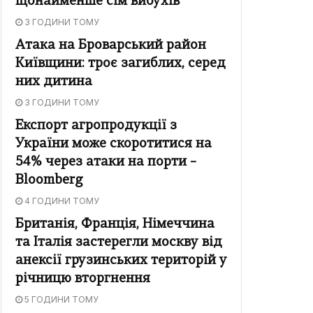
щонайменше сім вибухів
3 ГОДИНИ ТОМУ
Атака на Броварський район
Київщини: троє загиблих, серед
них дитина
3 ГОДИНИ ТОМУ
Експорт агропродукції з
України може скоротитися на
54% через атаки на порти –
Bloomberg
4 ГОДИНИ ТОМУ
Британія, Франція, Німеччина
та Італія застерегли москву від
анексії грузинських територій у
річницю вторгнення
5 ГОДИНИ ТОМУ