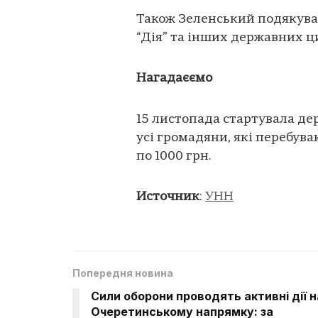
Також Зеленський подякував
“Дія” та інших державних ц
Нагадаєємо
15 листопада стартувала де
усі громадяни, які перебув
по 1000 грн.
Источник
:
УНН
Попередня новина
Сили оборони проводять активні дії н
Очеретинському напрямку: за