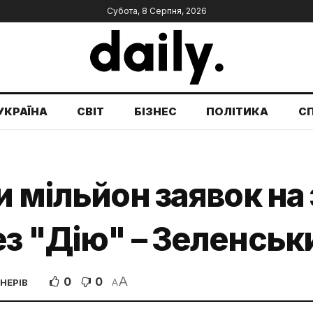
Субота, 8 Серпня, 2026
УКРАЇНА
СВІТ
БІЗНЕС
ПОЛІТИКА
С
и мільйон заявок на
з "Дію" – Зеленськ
A
0
0
НЕРІВ
A