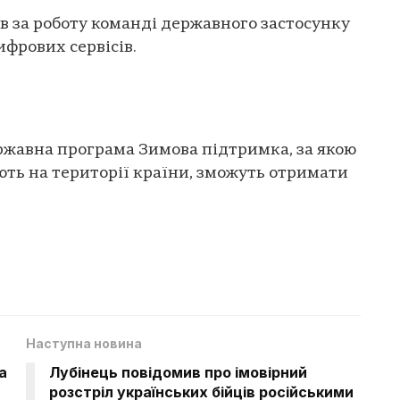
 за роботу команді державного застосунку
ифрових сервісів.
ржавна програма Зимова підтримка, за якою
ають на території країни, зможуть отримати
Наступна новина
а
Лубінець повідомив про імовірний
розстріл українських бійців російськими