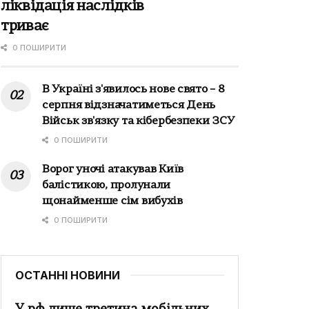
ліквідація наслідків
триває
0 ПОШИРИТИ
В Україні з'явилось нове свято – 8
серпня відзначатиметься День
Військ зв'язку та кібербезпеки ЗСУ
0 ПОШИРИТИ
Ворог уночі атакував Київ
балістикою, пролунали
щонайменше сім вибухів
0 ПОШИРИТИ
ОСТАННІ НОВИНИ