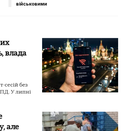
військовими
них
ь, влада
-сесій без
ЦПД. У липні
е
, але