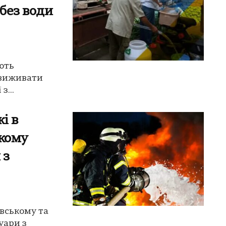
без води
ють
 виживати
з...
і в
ькому
 з
ївському та
уари з