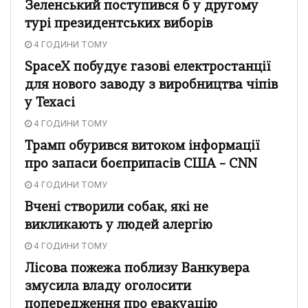
Зеленський поступився б у другому
турі президентських виборів
4 ГОДИНИ ТОМУ
SpaceX побудує газові електростанції
для нового заводу з виробництва чіпів
у Техасі
4 ГОДИНИ ТОМУ
Трамп обурився витоком інформації
про запаси боєприпасів США – CNN
4 ГОДИНИ ТОМУ
Вчені створили собак, які не
викликають у людей алергію
4 ГОДИНИ ТОМУ
Лісова пожежа поблизу Ванкувера
змусила владу оголосити
попередження про евакуацію