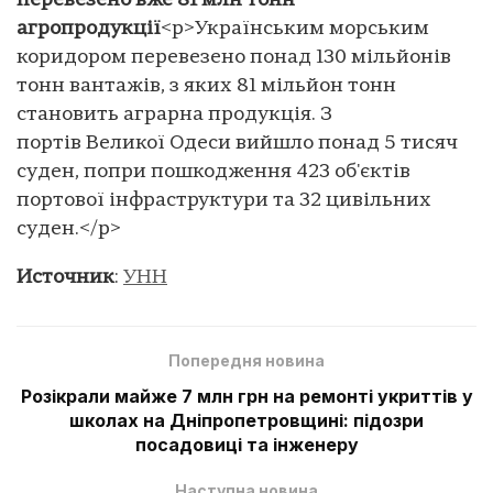
перевезено вже 81 млн тонн
агропродукції
<p>Українським морським
коридором перевезено понад 130 мільйонів
тонн вантажів, з яких 81 мільйон тонн
становить аграрна продукція. З
портів Великої Одеси вийшло понад 5 тисяч
суден, попри пошкодження 423 об'єктів
портової інфраструктури та 32 цивільних
суден.</p>
Источник
:
УНН
Попередня новина
Розікрали майже 7 млн грн на ремонті укриттів у
школах на Дніпропетровщині: підозри
посадовиці та інженеру
Наступна новина