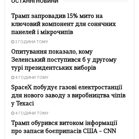
ОСТАННІ НОВИНИ
Трамп запровадив 15% мито на
ключовий компонент для сонячних
панелей і мікрочипів
2 ГОДИНИ ТОМУ
Опитування показало, кому
Зеленський поступився б у другому
турі президентських виборів
4 ГОДИНИ ТОМУ
SpaceX побудує газові електростанції
для нового заводу з виробництва чіпів
у Техасі
4 ГОДИНИ ТОМУ
Трамп обурився витоком інформації
про запаси боєприпасів США – CNN