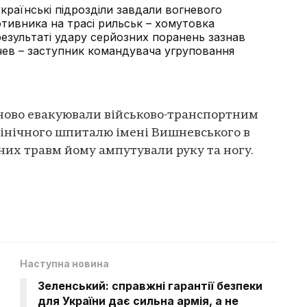
 українські підрозділи завдали вогневого
тивника на трасі рильськ – хомутовка
 результаті удару серйозних поранень зазнав
чев – заступник командувача угруповання
ново евакуювали військово-транспортним
лінічного шпиталю імені Вишневського в
аних травм йому ампутували руку та ногу.
Наступна новина
Зеленський: справжні гарантії безпеки
для України дає сильна армія, а не