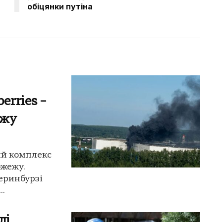
обіцянки путіна
erries –
ежу
ий комплекс
ожежу.
еринбурзі
..
лі