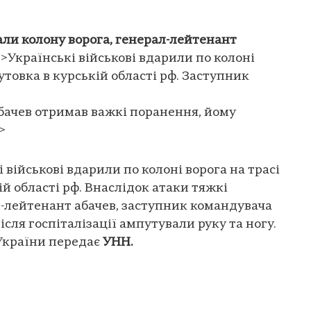
али колону ворога, генерал-лейтенант
>Українські військові вдарили по колоні
утовка в курській області рф. Заступник
абачев отримав важкі поранення, йому
>
і військові вдарили по колоні ворога на трасі
й області рф. Внаслідок атаки тяжкі
-лейтенант абачев, заступник командувача
ісля госпіталізації ампутували руку та ногу.
України передає
УНН.