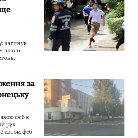
 ще
у: загинув
У школі
огонь,
еження за
онецьку
азою фсб в
ий рух
б'єктом фсб