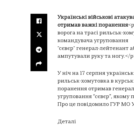
Українські військові атакув
отримав важкі поранення
<p
ворога на трасі рильськ-хом
командувача угруповання
"сєвєр" генерал-лейтенант 
ампутували руку та ногу.</p
У ніч на 17 серпня українськ
рильськ-хомутовка в курські
поранення отримав генерал
угруповання “сєвєр”, якому п
Про це повідомило ГУР МО 
Деталі