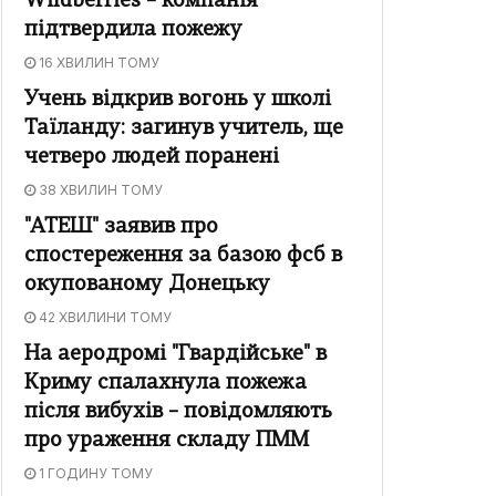
Wildberries – компанія
підтвердила пожежу
16 ХВИЛИН ТОМУ
Учень відкрив вогонь у школі
Таїланду: загинув учитель, ще
четверо людей поранені
38 ХВИЛИН ТОМУ
"АТЕШ" заявив про
спостереження за базою фсб в
окупованому Донецьку
42 ХВИЛИНИ ТОМУ
На аеродромі "Гвардійське" в
Криму спалахнула пожежа
після вибухів – повідомляють
про ураження складу ПММ
1 ГОДИНУ ТОМУ