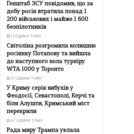
Генштаб ЗСУ повідомив, що за
добу росія втратила понад 1
200 військових і майже 1 600
безпілотників
1 ГОДИНУ ТОМУ
Світоліна розгромила колишню
росіянку Потапову та вийшла
до наступного кола турніру
WTA 1000 у Торонто
2 ГОДИНИ ТОМУ
У Криму серія вибухів у
Феодосії, Севастополі, Керчі та
біля Алушти, Кримський міст
перекрили
4 ГОДИНИ ТОМУ
Рада миру Трампа уклала