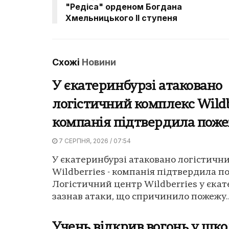
"Редіса" орденом Богдана
Хмельницького ІІ ступеня
Схожі
Новини
У єкатеринбурзі атаковано
логістичний комплекс Wildb
компанія підтвердила пож
7 СЕРПНЯ, 2026 / 07:54
У єкатеринбурзі атаковано логістичн
Wildberries - компанія підтвердила п
Логістичний центр Wildberries у єкат
зазнав атаки, що спричинило пожежу..
Учень відкрив вогонь у шко