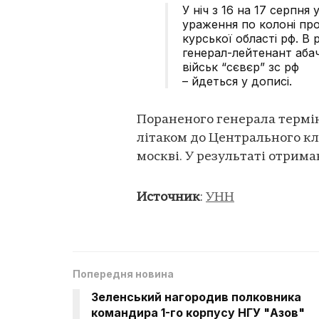
У ніч з 16 на 17 серпня
ураження по колоні про
курської області рф. В
генерал-лейтенант аба
військ “сєвєр” зс рф
– йдеться у дописі.
Пораненого генерала термі
літаком до Центрального к
москві. У результаті отрим
Источник
:
УНН
Попередня новина
Зеленський нагородив полковника
командира 1-го корпусу НГУ "Азов"