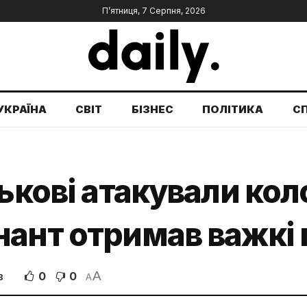
П’ятниця, 7 Серпня, 2026
УКРАЇНА
СВІТ
БІЗНЕС
ПОЛІТИКА
С
ькові атакували кол
нант отримав важкі
A
0
0
В
A