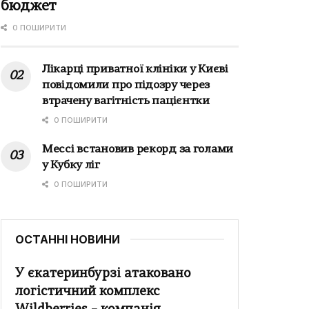
бюджет
0 ПОШИРИТИ
Лікарці приватної клініки у Києві
повідомили про підозру через
втрачену вагітність пацієнтки
0 ПОШИРИТИ
Мессі встановив рекорд за голами
у Кубку ліг
0 ПОШИРИТИ
ОСТАННІ НОВИНИ
У єкатеринбурзі атаковано
логістичний комплекс