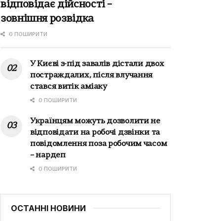
відповідає дійсності –
зовнішня розвідка
0 ПОШИРИТИ
У Києві з-під завалів дістали двох
постраждалих, після влучання
стався витік аміаку
0 ПОШИРИТИ
Українцям можуть дозволити не
відповідати на робочі дзвінки та
повідомлення поза робочим часом
– нардеп
0 ПОШИРИТИ
ОСТАННІ НОВИНИ