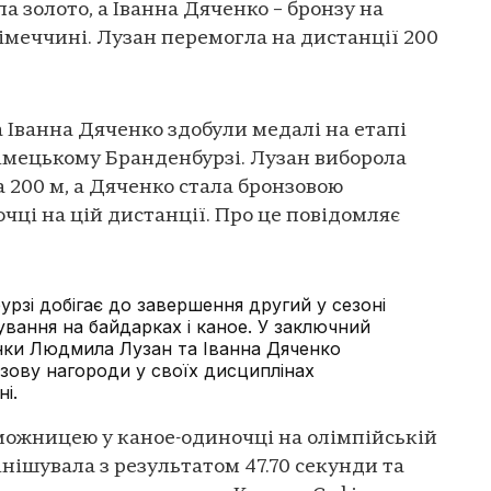
а золото, а Іванна Дяченко – бронзу на
Німеччині. Лузан перемогла на дистанції 200
Іванна Дяченко здобули медалі на етапі
 німецькому Бранденбурзі. Лузан виборола
а 200 м, а Дяченко стала бронзовою
чці на цій дистанції. Про це повідомляє
рзі добігає до завершення другий у сезоні
лування на байдарках і каное. У заключний
нки Людмила Лузан та Іванна Дяченко
зову нагороди у своїх дисциплінах
і.
ожницею у каное-одиночці на олімпійській
інішувала з результатом 47.70 секунди та