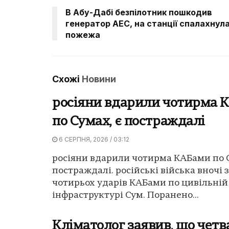
В Абу-Дабі безпілотник пошкодив
генератор АЕС, на станції спалахнул
пожежа
Схожі
Новини
росіяни вдарили чотирма 
по Сумах, є постраждалі
6 СЕРПНЯ, 2026 / 03:12
росіяни вдарили чотирма КАБами по С
постраждалі. російські війська вночі 
чотирьох ударів КАБами по цивільній
інфраструктурі Сум. Поранено...
Кліматолог заявив, що четв