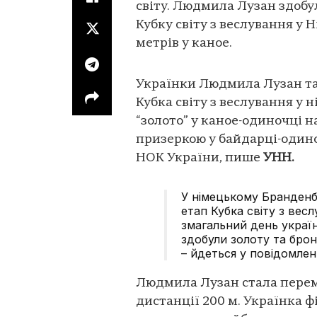
світу. Людмила Лузан здобул
Кубку світу з веслування у 
метрів у каное.
Українки Людмила Лузан та 
Кубка світу з веслування у
“золото” у каное-одиночці н
призеркою у байдарці-одино
НОК України, пише
УНН.
У німецькому Бранденбу
етап Кубка світу з вес
змагальний день украї
здобули золоту та брон
– йдеться у повідомленн
Людмила Лузан стала перем
дистанції 200 м. Українка ф