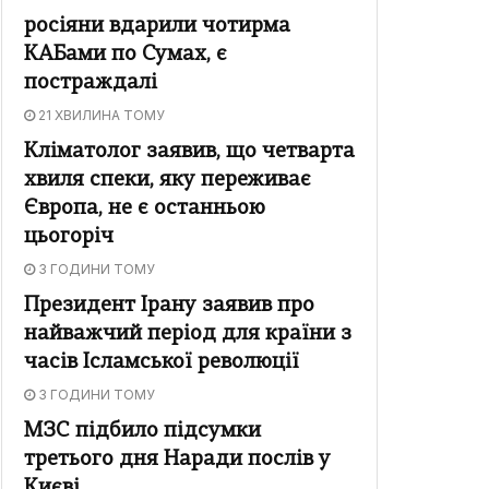
росіяни вдарили чотирма
КАБами по Сумах, є
постраждалі
21 ХВИЛИНА ТОМУ
Кліматолог заявив, що четварта
хвиля спеки, яку переживає
Європа, не є останньою
цьогоріч
3 ГОДИНИ ТОМУ
Президент Ірану заявив про
найважчий період для країни з
часів Ісламської революції
3 ГОДИНИ ТОМУ
МЗС підбило підсумки
третього дня Наради послів у
Києві