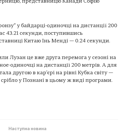
ерницю, представницю Канади Софію
ронзу” у байдарці-одиночці на дистанції 200
ас 43.21 секунди, поступившись
тавниці Китаю Інь Менді — 0.24 секунди.
ли Лузан це вже друга перемога у сезоні на
аное-одиночці на дистанції 200 метрів. А для
ала другою в кар’єрі на рівні Кубка світу —
срібло у Познані в цьому ж виді програми.
Наступна новина