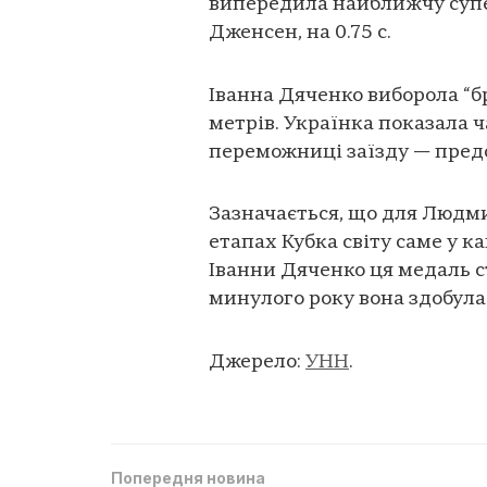
випередила найближчу суп
Дженсен, на 0.75 с.
Іванна Дяченко виборола “б
метрів. Українка показала ч
переможниці заїзду — предс
Зазначається, що для Людми
етапах Кубка світу саме у к
Іванни Дяченко ця медаль ст
минулого року вона здобула 
Джерело:
УНН
.
Попередня новина