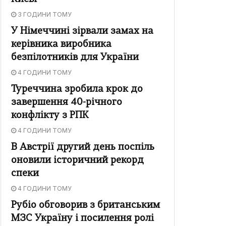
3 ГОДИНИ ТОМУ
У Німеччині зірвали замах на
керівника виробника
безпілотників для України
4 ГОДИНИ ТОМУ
Туреччина зробила крок до
завершення 40-річного
конфлікту з РПК
4 ГОДИНИ ТОМУ
В Австрії другий день поспіль
оновили історичний рекорд
спеки
4 ГОДИНИ ТОМУ
Рубіо обговорив з британським
МЗС Україну і посилення ролі