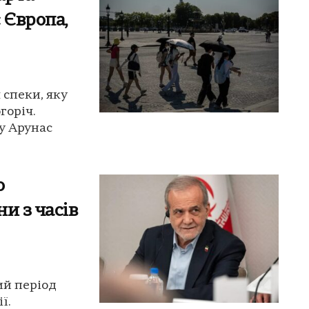
 Європа,
 спеки, яку
горіч.
у Арунас
о
и з часів
ий період
ї.