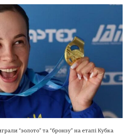
грали “золото” та “бронзу” на етапі Кубка