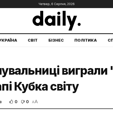
Четвер, 6 Серпня, 2026
УКРАЇНА
СВІТ
БІЗНЕС
ПОЛІТИКА
С
лувальниці виграли 
пі Кубка світу
A
0
0
В
A