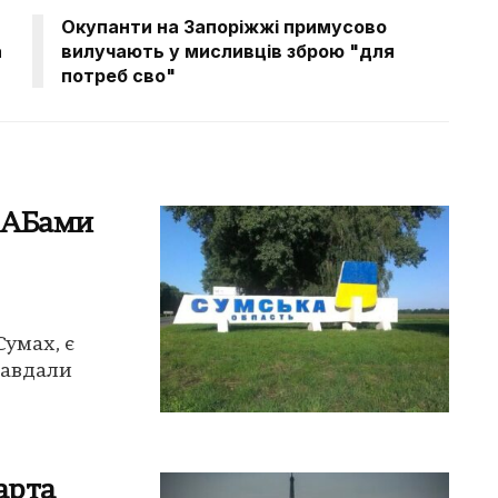
Окупанти на Запоріжжі примусово
а
вилучають у мисливців зброю "для
потреб сво"
КАБами
умах, є
завдали
арта